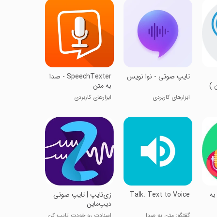
‏تایپ صوتی - نوا نویس
SpeechTexter - صدا
 )
به متن
ابزارهای کاربردی
ابزارهای کاربردی
به
Talk: Text to Voice
زی‌تایپ | تایپ صوتی
دیپ‌ماین
گفتگو: متن به صدا
اسنادت رو خودت تایپ کن