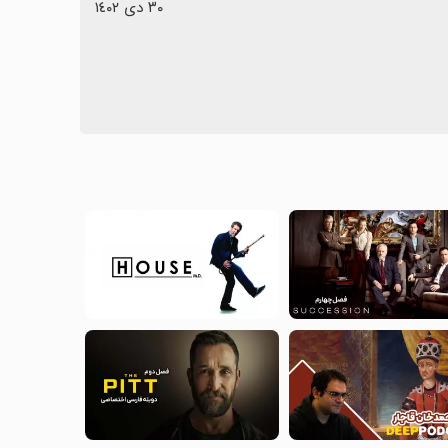
٣٠ دی ١٤٠٢