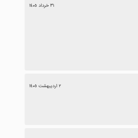
٣١ خرداد ١٤٠٥
٢ اردیبهشت ١٤٠٥