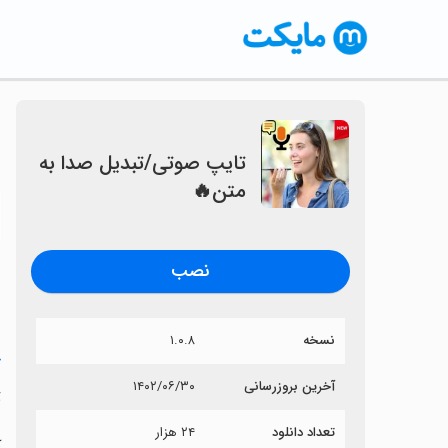
تایپ صوتی/تبدیل صدا به
متن🔥
〈
نصب
۱.۰.۸
نسخه
ه
۱۴۰۲/۰۶/۳۰
آخرین بروزرسانی

۲۴ هزار
تعداد دانلود
ا