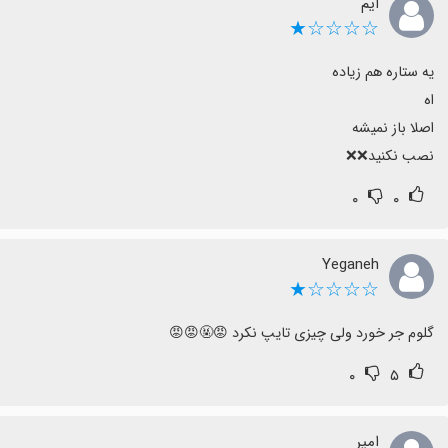
ایم
☆☆☆☆★
نصب نکنید❌❌
۰
۰
Yeganeh
☆☆☆☆★
گلوم جر خورد ولی چیزی تایپ نکرد 😡🤬😡😡
۰
۵
امیر