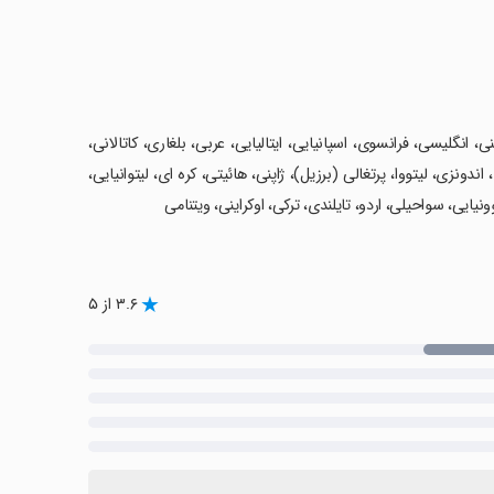
نی، انگلیسی، فرانسوی، اسپانیایی، ایتالیایی، عربی، بلغاری، کاتالانی،
دونزی، لیتووا، پرتغالی (برزیل)، ژاپنی، هائیتی، کره ای، لیتوانیایی،
نیایی، سواحیلی، اردو، تایلندی، ترکی، اوکراینی، ویتنامی
۳.۶ از ۵