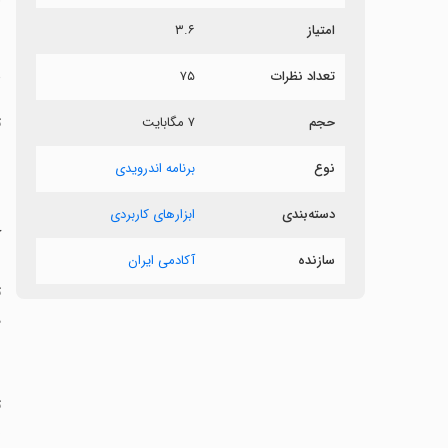
.
۳.۶
امتیاز

۷۵
تعداد نظرات
۷ مگابایت
حجم
ی
برنامه اندرویدی
نوع
و
ابزارهای کاربردی
دسته‌بندی
د
آکادمی ایران
سازنده
ه
ا
.
پ
ن