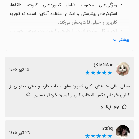
ویژگی‌های محبوب شامل کیبوردهای کیوت، GIFها،
استیکرهای پینترستی و امکان استفاده آفلاین است که تجربه
کاربری را خیلی لذت‌بخش می‌کند.
تجربه کلی مثبت است با طراحی کاربرپسند، سرعت خوب و
بیشتر
تشویق زیاد به نصب و استفاده گسترده.
اما برخی ایموجی‌ها باز نمی‌شوند، گاهی با باگ‌های نرم‌افزاری
روبه‌رو می‌شوید و برخی امکانات به صورت موقت محدودند.
KIANA.ir)
نگرانی‌هایی درباره حریم خصوصی وجود دارد؛ برنامه به
١٥ تیر ١٤٠٥
★★★★★
مجوزهای دسترسی نیاز دارد تا بتواند داده‌های پیام را بخواند
یا کپی کند، که باید با دقت مدیریت شود.
خیلی عالی هستش. کلی کیبورد های جذاب داره و حتی میتونی از 
در کل، با وجود این محدودیت‌ها، نوآوری‌های جذاب و امکان
گالری خودتم عکس انتخاب کنی و کیبورد خودتو بسازی. 😍
شخصی‌سازی فراوان این کیبورد را برای عاشقان استایل و
۵
۴۲
شخصیت‌سازی گزینه‌ای عالی می‌کند.
٢٦ تیر ١٤٠٥
★★★★★