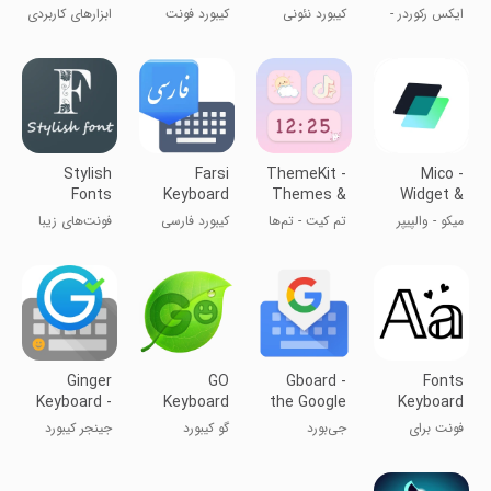
XRecorder
RGB & Emoji
پلاس
ایکس رکوردر -
کیبورد نئونی
کیبورد فونت
ابزارهای کاربردی
ضبط فیلم از
نویسی
صفحه‌ی گوشی
Stylish
Farsi
ThemeKit -
Mico -
Fonts
Keyboard
Themes &
Widget &
Widgets
Live
میکو - والپیپر
تم کیت - تم‌ها
کیبورد فارسی
فونت‌های زیبا
Wallpaper
زنده و ویجت
و ویجت‌ها
Ginger
GO
Gboard -
Fonts
Keyboard -
Keyboard
the Google
Keyboard
Emoji, GIFs
Lite - Emoji
Keyboard
فونت برای
جی‌بورد
گو کیبورد
جینجر کیبورد
keyboard,
کیبورد
صفحه کلید
Free
حرفه ای
Theme, GIF