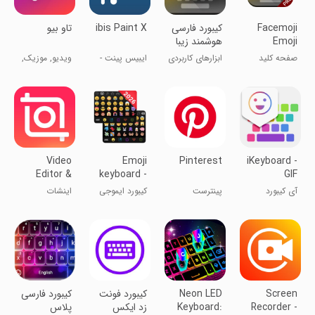
Facemoji
کیبورد فارسی
ibis Paint X
تاو بیو
Emoji
هوشمند زیبا
Keyboard
نویس
صفحه کلید
ابزارهای کاربردی
ایبیس پینت -
ویدیو, موزیک,
Pro
حرفه‌ای و پر از
نقاشی با گوشی
عکس, بازی
اموجی
Video
Emoji
Pinterest
iKeyboard -
Editor &
keyboard -
GIF
Maker -
Themes,
keyboard,Funny
آی کیبورد
پینترست
کیبورد ایموجی
اینشات
InShot
Fonts
Emoji, FREE
دار
Stickers
Screen
Neon LED
کیبورد فونت
کیبورد فارسی
Recorder -
Keyboard:
زد ایکس
پلاس