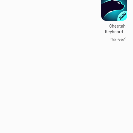
Cheetah
Keyboard -
Emoji,Swype,DI
کیبورد چیتا
Themes