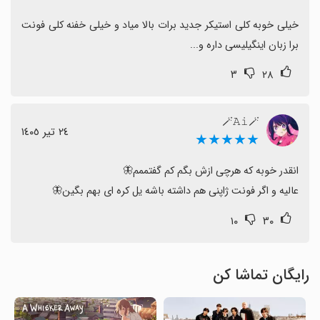
خیلی خوبه کلی استیکر جدید برات بالا میاد و خیلی خفنه کلی فونت 
برا زبان اینگیلیسی داره و...
۳
۲۸
🪄𝙰𝚒🪄
٢٤ تیر ١٤٠٥
★★★★★
عالیه و اگر فونت ژاپنی هم داشته باشه یل کره ای بهم بگین🦋
۱۰
۳۰
رایگان تماشا کن