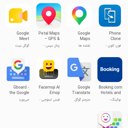
هوآوی
Google
Petal Maps
Google
Phone
Meet
– GPS &
Maps
Clone
Navigation
فون کلون -
نقشه ها
پتال مپس -
گوگل میت
انتقال اطلاعات
مسیریاب
یک گوشی به
هواوی
گوشی دیگر
Gboard -
Facemoji AI
Google
Booking.com:
the Google
Emoji
Translate
Hotels and
Keyboard
Keyboard
more
بوکینگ -
مترجم گوگل
فیس ایموجی -
جی‌بورد
اطلاعات هتل
صفحه کلید
های دنیا
شکلک‌دار