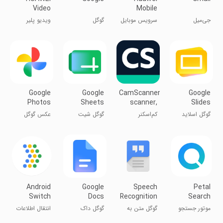
Video
Mobile
Services
جی‌میل
سرویس موبایل
گوگل
ویدیو پلیر
هوآوی
هواوی
Google
Google
CamScanner-
Google
Photos
Sheets
scanner,
Slides
PDF maker
گوگل اسلاید
کم‌اسکنر
گوگل شیت
عکس گوگل
Android
Google
Speech
Petal
Switch
Docs
Recognition
Search
&
موتور جستجو
گوگل متن به
گوگل داک
انتقال اطلاعات
Synthesis
پتال سرچ
صدا
به گوشی جدید