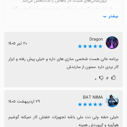
بروزرسانی‌های مثبت، کار باهاش را لذت‌بخش می‌کند.
اما برخی کاربران از دانلود نشدن برخی استیکرها و گاهی
بیشتر
مشکلات جزئی اجرا شکایت دارند که با به‌روزرسانی‌ها قابل
رفع است.
در کل گزینه مناسبی برای کسانی است که به دنبال تجربه
Dragon
کاربری پویا و مناسب برای کلاس‌های درس و استفاده روزمره
٢٠ تیر ١٤٠٥
★★★★★
هستند.
برنامه عالی هست شخصی سازی های داره و خیلی پیش رفته و ابزار 
کار بردی داره .ممنون از سازندش
۰
۴
BAT NIMA
٢٩ اردیبهشت ١٤٠٥
★★★★★
خیلی حفنه ولی نت ملی باشه تجهیزات خفنش کار نمیکنه گوشیم 
هوآویه و کیبوردش همینه