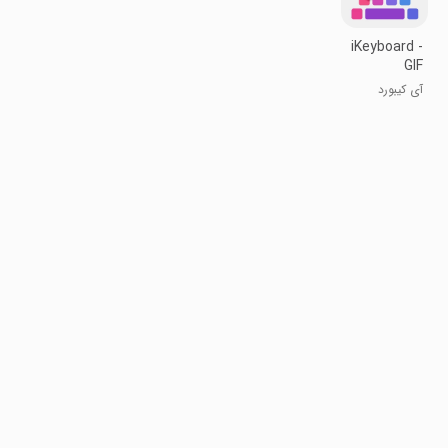
iKeyboard -
GIF
keyboard,Funny
آی کیبورد
Emoji, FREE
Stickers