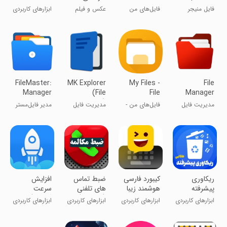
File
فایل منیجر
فایل‌های من
عکس و فیلم
ابزارهای کاربردی
Manager
Android,
Clean
FileMaster:
MK Explorer
My Files -
File
Manager
(File
File
Manager
manager)
Manager
File Explorer
مدیریت فایل
فایل‌های من -
مدیریت فایل
مدیر فایل‌مستر
مدیر فایل
ریکاوری
کیبورد فارسی
ضبط تماس
افزایش
پیشرفته
هوشمند زیبا
های تلفنی
سرعت
عکس و فیلم
نویس
(دو طرفه)
گوشی(پیشرفته)
ابزارهای کاربردی
ابزارهای کاربردی
ابزارهای کاربردی
ابزارهای کاربردی