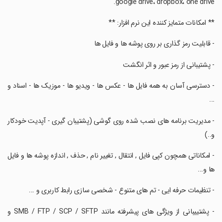
google drive، dropbox، one drive.
‏** امکانات متمایز کننده این نرم افزار: **
‏- قابلیت رمز گذاری بر روی پوشه ها و فایل ها
‏- پشتیبانی از رمز عبور و اثر انگشت
‏- دسترسی آسان به همه فایل ها - عکس ها - ویدیو ها - موزیک ها - اسناد و
...
‏- مدیریت برنامه های نصب شده روی گوشی (پشتیبان گیری - آپدیت خودکار
و..)
‏- امکاناتی همچون کپی فایل , انتقال , تغییر نام , حذف , اندازه پوشه ها و فایل
ها و...
‏- تنظیمات حرفه ایی - تم های متنوع - شخصی سازی رابط کاربری و ...
‏- پشتییبانی از ویژگی های پیشرفته مانند SMB / FTP / SCP / SFTP و