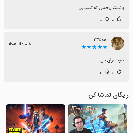
باتشکراززحمتی که کشیدین
۰
۰
اهو۳۴۵
٨ مرداد ١٤٠٥
★★★★★
خوبه برای من
۰
۰
رایگان تماشا کن