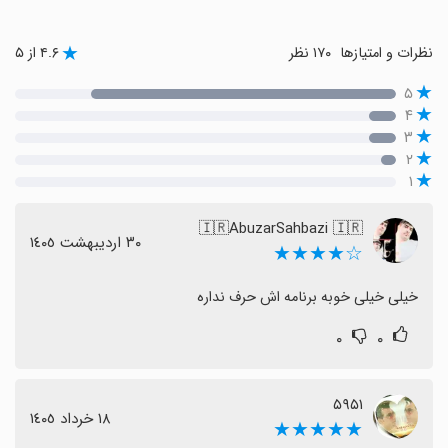
نظرات و امتیازها
۱۷۰ نظر
۴.۶ از ۵
۵
۴
۳
۲
۱
🇮🇷AbuzarSahbazi 🇮🇷
٣٠ اردیبهشت ١٤٠٥
☆★★★★
خیلی خیلی خوبه برنامه اش حرف نداره
۰
۰
۵۹۵۱
١٨ خرداد ١٤٠٥
★★★★★