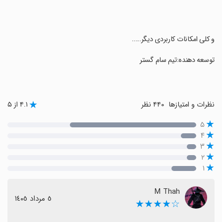
‏و کلی امکانات کاربردی دیگر.....
‏توسعه دهنده:تیم سام گستر
نظرات و امتیازها
۴۴۰ نظر
۴.۱ از ۵
۵
۴
۳
۲
۱
M Thah
٥ مرداد ١٤٠٥
☆★★★★