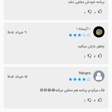
برنامه خودش مخفی نشد
۰
۰
✨آیسانا✨
٩ خرداد ١٤٠٥
☆☆★★★
چطور بازش میکنید
۱
۲
Narges
١٥ خرداد ١٤٠٥
☆★★★★
فک میکردم برنامه هم مخفی میکنه😂😂😅😅
۱
۲