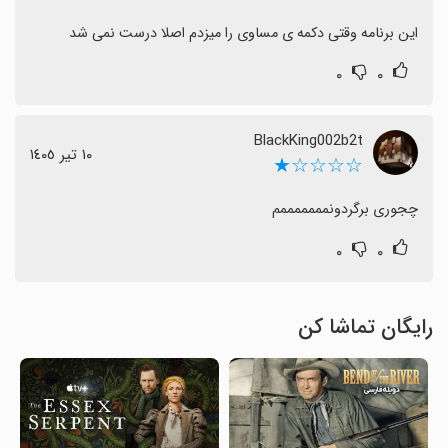
این برنامه‌ وقتی دکمه ی مساوی را میزدم اصلا درست نمی شد
۰
۰
BlackKing002b2t
١٠ تیر ١٤٠٥
☆☆☆☆★
چجوری برگردونمممممممم
۰
۰
رایگان تماشا کن