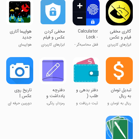
گالری مخفی
Calculator
مخفی کردن
هواپیما آتاری
فیلم و عکس
Lock -
عکس و فیلم
جدید
Photo Lock
ابزارهای کاربردی
قفل محاسبه‌گر -
ابزارهای کاربردی
هواپیمای
گاوصندوق
پیکسلی
عکس
تبدیل تومان
دفتر بدهی و
دفترچه
تاریخ روی
به ریال
طلب (
یادداشت و
عکس |
حسابداری
خاطرات
دوربین
ریال به تومان و
ثبت دریافت و
رمزدار، رنگی،
دوربین حرفه ای
شخصی )
رمزدار رنگی
برعکس
پرداخت
یادآور