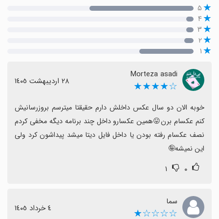
۵
۴
۳
۲
۱
Morteza asadi
٢٨ اردیبهشت ١٤٠٥
☆★★★★
خوبه الان دو سال عکس داخلش دارم حقیقتا میترسم بروزرسانیش 
کنم عکسام برن😛همین عکسارو داخل چند برنامه دیگه مخفی کردم 
نصف عکسام رفته بودن یا داخل فایل دیتا میشد پیداشون کرد ولی 
این نمیشه🤪
۱
۰
سما
٤ خرداد ١٤٠٥
☆☆☆☆★