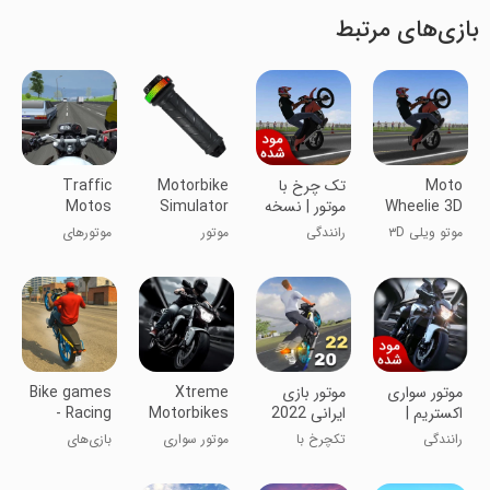
بازی‌های مرتبط
Moto
تک چرخ با
Motorbike
Traffic
Wheelie 3D
موتور | نسخه
Simulator
Motos
مود شده
موتو ویلی ۳D
رانندگی
موتور
موتورهای
ترافیکی
موتور سواری
‏موتور بازی
Xtreme
Bike games
اکستریم |
ایرانی 2022
Motorbikes
- Racing
نسخه مود
games
رانندگی
تکچرخ با
موتور سواری
بازی‌های
شده
موتورهای ایرانی
اکستریم
دوچرخه -
بازی‌های