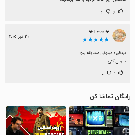
۴
۶
❤ Love ❤
٣٠ تیر ١٤٠٥
★★★★★
تمرین کنی
۰
۱
رایگان تماشا کن