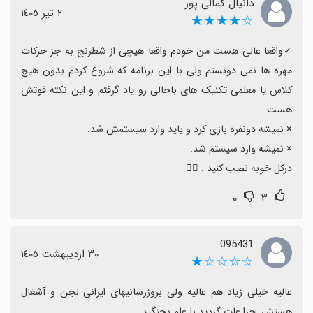
دانیال کمالی پور
٢ تیر ١٤٠٥
سیستم شوید.
☆★★★★
دسترسی آنلاین در ایران محدود است و ممکن است نتوانید
✓واقعا عالی هست من خودم واقعا هیچی از شطرنج به جز حرکات 
به سرویس آنلاین دسترسی پیدا کنید.
مهره ها نمی دونستم ولی با این برنامه که شروع کردم بدون هیچ 
با وجود این محدودیت‌ها، کیفیت آموزش و سرگرمی خوب
کلاس یا معلمی تکنیک های باحالی رو یاد گرفتم و این نکته قوتش 
است و اگر با مشکلات منطقه‌ای کنار بیایید، انتخاب مناسبی
است.
درکل خوبه نصب کنید . 👍🏻
۰
۳
095431
٣٠ اردیبهشت ١٤٠٥
☆☆☆☆★
عالیه خیلی زیاد هم عالیه ولی بروزرسانیهای ایرانی لجن و آشغال 
هستش. چرا عات گردید با علم بجنگید.