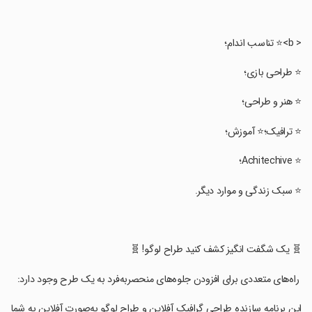
‏< b>⭐ تناسب اندام؛
‏⭐ طراحی بازی؛
‏⭐ هنر و طراحی؛
‏⭐ ترافیک؛⭐ آموزش؛
‏⭐ Achitechive؛
‏⭐ سبک زندگی و موارد دیگر.
‏🧬 یک شگفت انگیز کشف کنید طراح لوگو! 🧬
‏ راه‌های متعددی برای افزودن جلوه‌های منحصربه‌فرد به یک طرح وجود دارد:
‏این برنامه سازنده طراحی گرافیک آفلاین و طراح لوگو به‌صورت آفلاین به شما