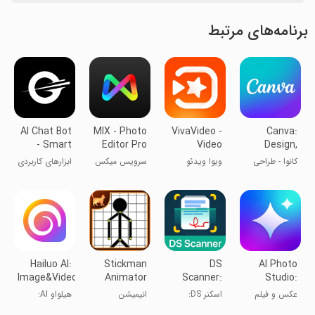
برنامه‌های مرتبط
AI Chat Bot
MIX - Photo
VivaVideo -
Canva:
- Smart
Editor Pro
Video
Design,
Assistant
Editor&Maker
Photo &
کانوا - طراحی
ویوا ویدئو
سرویس میکس
ابزارهای کاربردی
Video
لوگو و پوستر
دوربین ۳۶۰
Hailuo AI:
Stickman
DS
AI Photo
Image&Video
Animator
Scanner:
Studio:
Maker
PDF & ID
Editor Pro
عکس و فیلم
اسکنر DS:
انیمیشن
هیلواو AI:
Scanner
اسکنر PDF و
استیکمن
تولیدکننده