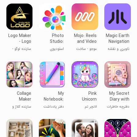
شناسایی
ویدیو AI
Logo Maker
Photo
Mojo: Reels
Magic Earth
- Logo
Studio:
and Video
Navigation
Designer
Photo
Captions
& Maps
ناوبری و نقشه
موجو - ساخت
استودیوی
سازنده لوگو -
Editor App
جادویی زمین
استوری و ریلز
تصویر
طراح گرافیک
اینستاگرام
Collage
My
Pink
My Secret
Maker
Notebook:
Unicorn
Diary with
Photo
Colour
Theme
Lock
دفترچه خاطرات
لانچر تم
دفتر یادداشت
سازنده کلاژ و
Editor
Notes Lock
Launcher
محرمانه من با
یونیکورن
رنگی من
ویرایشگر عکس
قفل
صورتی