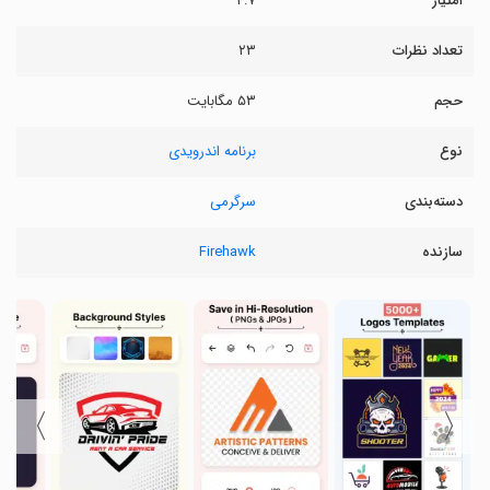
امتیاز
۴.۷
تعداد نظرات
۲۳
حجم
۵۳ مگابایت
نوع
برنامه اندرویدی
دسته‌بندی
سرگرمی
سازنده
Firehawk
〉
〈