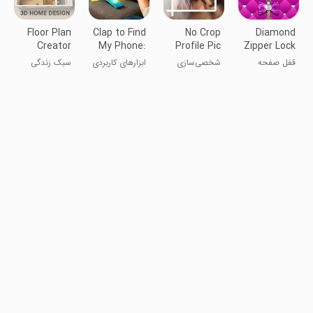
Floor Plan
Clap to Find
No Crop
Diamond
Creator
My Phone:
Profile Pic
Zipper Lock
Home
Whistle
Customizer
Screen
قفل صفحه
شخصی‌سازی
ابزارهای کاربردی
سبک زندگی
Design
زیپ‌دار الماس
عکس پروفایل
بدون برش