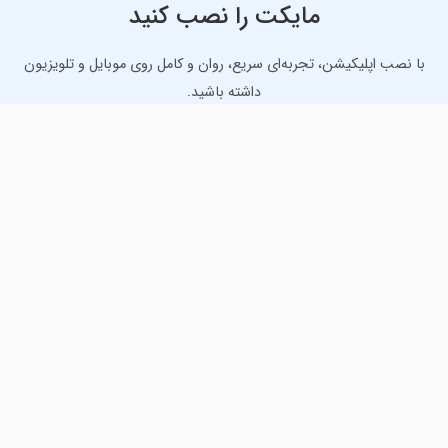
مایکت را نصب کنید
با نصب اپلیکیشن، تجربه‌ای سریع، روان و کامل روی موبایل و تلویزیون
داشته باشید.
دانلود نسخه موبایل
دانلود نسخه تلویزیون TV
لذت دانلود جدیدترین بازی‌ها و بهترین برنامه‌های اندروید از
مایکت!
دانلود جدیدترین بازی‌های اندروید برای اوقات فراغت و دریافت
بهترین برنامه‌های کاربردی برای انجام انواع فعالیت‌های روزانه. لینک