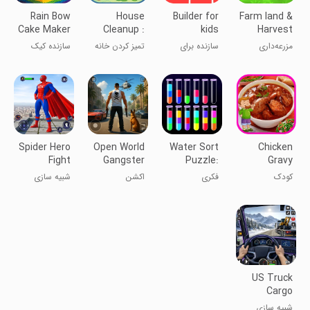
Rain Bow
House
Builder for
Farm land &
Cake Maker
Cleanup :
kids
Harvest
Cleaning
Kids Games
مزرعه‌داری
سازنده برای
تمیز کردن خانه
سازنده کیک
Games
کودکان
رنگین کمانی
Spider Hero
Open World
Water Sort
Chicken
Fight
Gangster
Puzzle:
Gravy
Rescue City
Mafia City
Color Fill
Maker -
کودک
فکری
اکشن
شبیه سازی
Cooking
US Truck
Cargo
Transport
شبیه سازی