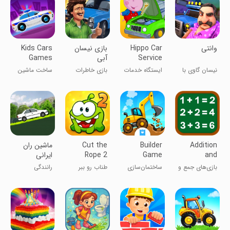
وانتی
Hippo Car
‏‏‏بازی نیسان
Kids Cars
Service
آبی
Games
build a
Station
نیسان گاوی با
ایستگاه خدمات
بازی خاطرات
ساخت ماشین
truck
سراگزوز زنبو
خودروی تنها
شیرین دهه 60
کودکانه
Addition
Builder
Cut the
‏ماشین ران
and
Game
Rope 2
ایرانی
Subtraction
بازی‌های جمع و
ساختمان‌سازی
طناب رو ببر
رانندگی
Games
تفریق