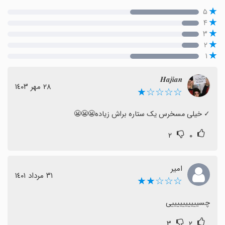
۵
۴
۳
۲
۱
𝑯𝒂𝒋𝒊𝒂𝒏
٢٨ مهر ١٤٠٣
☆☆☆☆★
‏✓ خیلی مسخرس یک ستاره براش زیاده😬😬😬
۲
۰
امیر
٣١ مرداد ١٤٠١
☆☆☆★★
چسییییییییییی
۳
۲