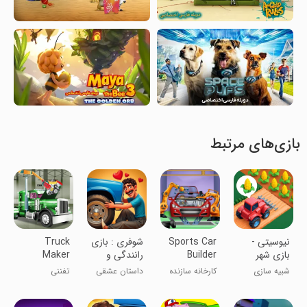
بازی‌های مرتبط
‏‏‏‏‏‏نیوسیتی -
Sports Car
‏‏‏‏‏شوفری : بازی
Truck
بازی شهر
Builder
رانندگی و
Maker
سازی و خانه
Factory
عاشقی
Factory Car
شبیه سازی
کارخانه سازنده
داستان عشقی
تفننی
سازی
Build
اتومبیل‌های
یه ماشین باز
ورزشی