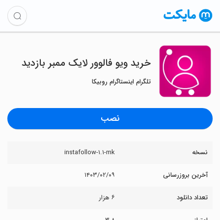
خرید ویو فالوور لایک ممبر بازدید
تلگرام اینستاگرام روبیکا
نصب
نسخه
instafollow-۱.۱-mk
آخرین بروزرسانی
۱۴۰۳/۰۲/۰۹
تعداد دانلود
۶ هزار