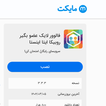
‏‏‏فالوور لایک عضو بگیر
روبیکا ایتا اینستا
سرویسای رایگانُ امتحان کن!
نصب
نسخه
۳.۳.۳
خ
‏
آخرین بروزرسانی
۱۴۰۴/۰۳/۰۵
تعداد دانلود
۸۰۰ هزار
آ