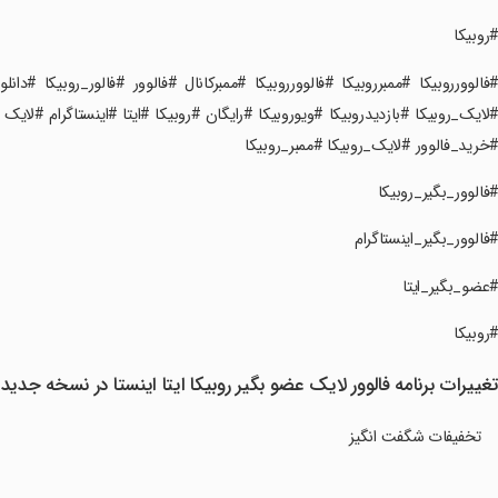
‏‏‏‏‏‏#روبیکا
‏‏‏‏#فالوورروبیکا #ممبرروبیکا #فالوورروبیکا #ممبرکانال #فالوور #فالور_روبیکا #د
لایک_روبیکا #بازدیدروبیکا #ویوروبیکا #رایگان #روبیکا #ایتا #اینستاگرام #لایک
خرید_فالوور #لایک_روبیکا #ممبر_روبیکا
‏‏‏‏#فالوور_بگیر_روبیکا
‏‏‏‏#فالوور_بگیر_اینستاگرام
‏‏‏‏#عضو_بگیر_ایتا
‏‏‏‏#روبیکا
غییرات برنامه ‏‏‏فالوور لایک عضو بگیر روبیکا ایتا اینستا در نسخه جدید
تخفیفات شگفت انگیز