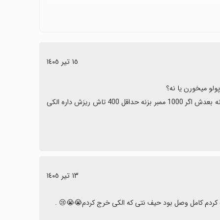
گاهی تاخیر در تحویل یا مشکلات فنی (اتصال، پرداخت یا پاسخ دیر تیم admins) دیده می‌شود که بهبود آنها می‌تواند تجربه را بهتر
چندشبکه‌ای با پشتیبانی خوب و قیمت مناسب هستند؛ با وجود
١٥ تیر ١٤٠٥
سرعت ممبر اوردن هم زده 72 ساعت نمیدونم بعد سه روز میزنه ممبر هارو یا نه بعدش اگر 1000 ممبر بزنه حداقل 400 تاش ریزش داره الکی 
١٣ تیر ١٤٠٥