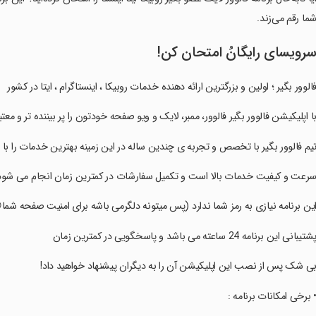
ما رقم می‌زند.
رویسای رایگانُ امتحان کن!
‏‏‏‏‏‏‏فالوور بگیر ؛ اولین و بزرگترین ارائه دهنده خدمات روبیکا ، اینستاگرام ، ایتا در کشور
‏‏‏‏‏‏‏با اپلیکیشن فالوور بگیر فالوور، ممبر، لایک و ویو صفحه خودتون را پر بیننده تر و معتب
‏‏‏‏‏‏‏تیم فالوور بگیر با تخصص و تجربه ی چندین ساله در این زمینه بهترین خدمات ر
‏‏‏‏‏‏‏سرعت و کیفیت خدمات بالا است و تکمیل سفارشات در کمترین زمان انجام می شود
‏‏‏‏‏‏‏این برنامه نیازی به رمز شما ندارد (پس میتونه دلگرمی باشه برای امنیت صفحه شما
‏‏‏‏‏‏‏پشتیبانی این برنامه 24 ساعته می باشد و پاسخگویی در کمترین زمان
‏‏‏‏‏‏‏بی شک پس از نصب این اپلیکیشن آن را به دیگران پیشنهاد خواهید داد!
‏‏‏‏‏‏‏• برخی امکانات برنامه :