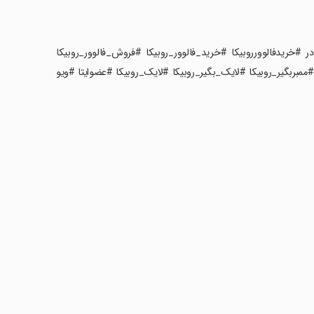
انلودر #خریدفالوورروبیکا #خرید_فالوور_روبیکا #فروش_فالوور_روبیکا
 #ممبربگیر_روبیکا #لایک_بگیر_روبیکا #لایک_روبیکا #عضوایتا #ویو