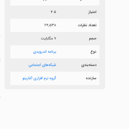
ش
امتیاز
۴.۵
س
تعداد نظرات
۲۴,۵۳۸
‏
حجم
۷ مگابایت
‏
نوع
برنامه اندرویدی
‏
دسته‌بندی
شبکه‌های اجتماعی
‏
سازنده
گروه نرم افزاری آغازینو
‏
‏
‏
‏