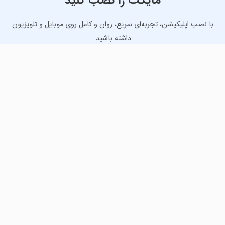
مایکت را نصب کنید
با نصب اپلیکیشن، تجربه‌ای سریع، روان و کامل روی موبایل و تلویزیون
داشته باشید.
دانلود نسخه موبایل
دانلود نسخه تلویزیون TV
لذت دانلود جدیدترین بازی‌ها و بهترین برنامه‌های اندروید از
مایکت!
دانلود جدیدترین بازی‌های اندروید برای اوقات فراغت و دریافت
بهترین برنامه‌های کاربردی برای انجام انواع فعالیت‌های روزانه. لینک
مستقیم، رایگان و سریع، تست شده و امن با نصب خودکار دیتا‍.