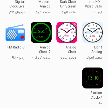
Digital
Modern
Dark Clock
imo HD -
Clock Live
Analog
On Screen
Video Calls
Wallpaper-7
Clock-7
Live
and Chats
ایمو HD
ساعت تاریک
ساعت آنالوگ
دیجیتال کلاکر
Wallpapers
روی صفحه
مدرن-7
پس‌زمینه
نمایش زنده
زنده-۷
FM Radio-7
Analog
Analog
Light
Clock-7
Clock
Analog
Mobile
Widget
Clock-7
ساعت آنالوگ
ویجت ساعت
ساعت آنالوگ-۷
رادیو FM-۷
Plus-7
نورانی-۷
آنالوگ پلاس-۷
موبایل
Station
Clock-7
Mobile
ساعت
ایستگاهی-۷