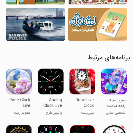
برنامه‌های مرتبط
پس زمینه
Rose Live
Analog
Rose Clock
زنده ساعت
Clock
Clock Live
Live
آنالوگ
Wallpaper -
Wallpaper-7
Wallpaper
شخصی سازی
پس‌زمینه
والپیپر طرح
تصویر زمینه
Flower
ساعت زنده
ساعت
زنده ساعت گل
Clock on
گل‌دار - ساعت
Screen
گل روی صفحه