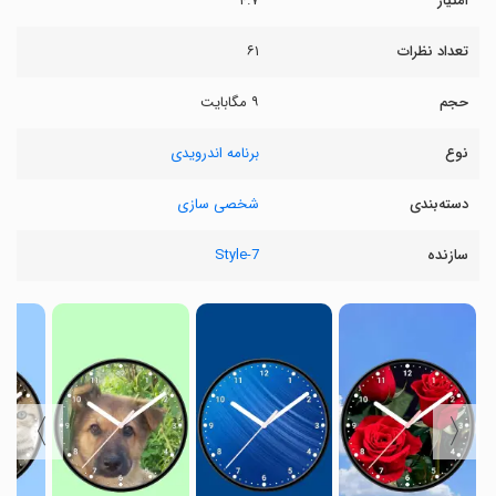
امتیاز
۴.۷
تعداد نظرات
۶۱
حجم
۹ مگابایت
نوع
برنامه اندرویدی
دسته‌بندی
شخصی سازی
سازنده
Style-7
〉
〈