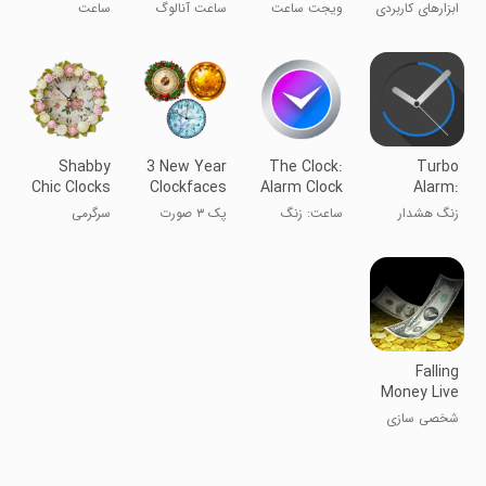
Mobile
Constructor-
Widget
ابزارهای کاربردی
ویجت ساعت
ساعت آنالوگ
ساعت
7
Plus-7
آنالوگ پلاس-۷
ساز ۷
ایستگاهی-۷
موبایل
Shabby
3 New Year
The Clock:
Turbo
Chic Clocks
Clockfaces
Alarm Clock
Alarm:
Wallpaper
Pack
& Timer
Alarm clock
زنگ هشدار
ساعت: زنگ
پک ۳ صورت
سرگرمی
توربو: ساعت
هشدار و تایمر
ساعت سال نو
زنگ‌دار
Falling
Money Live
Wallpaper
شخصی سازی