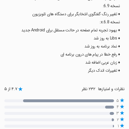
نسخه 6.9:
♦ تغییر رنگ گفتگوی انتخابگر برای دستگاه های تلویزیون
نسخه 6.8.x:
♦ بهبود تجربه تمام صفحه در حالت مستقل برای Android جدید
♦ Libs به روز شد
♦ نماد برنامه به روز شد
♦ رفع خطا در پیام های درون برنامه ای
♦ زبان عربی اضافه شد
♦ تغییرات اندک دیگر
نظرات و امتیازها
۲۳۲ نظر
۴.۷ از ۵
۵
۴
۳
۲
۱