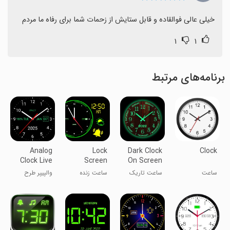
خیلی عالی فوالقاده و قابل ستایش از زحمات شما برای رفاه ما مردم
۱
۱
برنامه‌های مرتبط
Analog
Lock
Dark Clock
Clock
Clock Live
Screen
On Screen
Wallpaper-7
Clock Live
Live
ساعت
ساعت تاریک
ساعت زنده
والپیپر طرح
Wallpapers
روی صفحه
صفحه قفل
ساعت
نمایش زنده