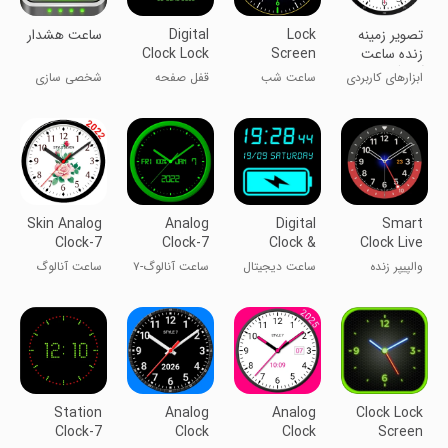
تصویر زمینه
Lock
Digital
ساعت هشدار
زنده ساعت
Screen
Clock Lock
آنالوگ
Smart
Screen Pro
ابزارهای کاربردی
ساعت شب
قفل صفحه
شخصی سازی
Night Clock
هوشمند قفل
ساعت دیجیتال
صفحه
پرو
Skin Analog
Analog
Digital
Smart
Clock-7
Clock-7
Clock &
Clock Live
Mobile
Battery
Wallpaper
والپیپر زنده
ساعت دیجیتال
ساعت آنالوگ-۷
ساعت آنالوگ
Charge
ساعت هوشمند
و شارژ باتری
موبایل
پوست-۷
Station
Analog
Analog
Clock Lock
Clock-7
Clock
Clock
Screen