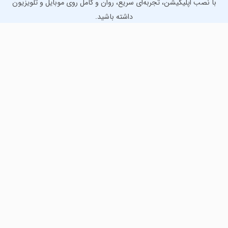
با نصب اپلیکیشن، تجربه‌ای سریع، روان و کامل روی موبایل و تلویزیون
داشته باشید.
دانلود نسخه موبایل
دانلود نسخه تلویزیون TV
لذت دانلود جدیدترین بازی‌ها و بهترین برنامه‌های اندروید از
مایکت!
دانلود جدیدترین بازی‌های اندروید برای اوقات فراغت و دریافت
بهترین برنامه‌های کاربردی برای انجام انواع فعالیت‌های روزانه. لینک
مستقیم، رایگان و سریع، تست شده و امن با نصب خودکار دیتا‍.