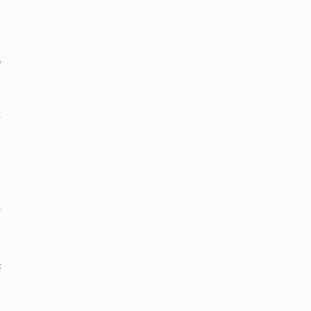
‏
‏
‏
‏
‏