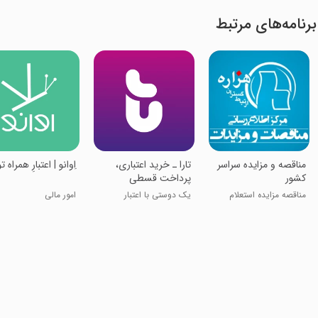
برنامه‌های مرتبط
مناقصه و مزایده سراسر
‏‏‏تارا ـ خرید اعتباری،
‏‏‏‏‏‏اِوانو | اعتبارِ همراه ت
کشور
پرداخت قسطی
مناقصه مزایده استعلام
یک دوستی با اعتبار
امور مالی