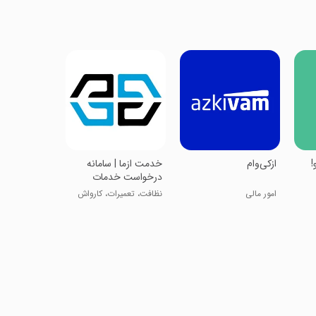
و!
‏‏ازکی‌وام
‏خدمت ازما | سامانه
درخواست خدمات
امور مالی
نظافت، تعمیرات، کارواش