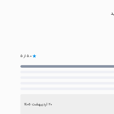
د
۵.۰ از ۵
٢٠ اردیبهشت ١٤٠٥