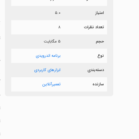
ش
امتیاز
۵.۰
ت
تعداد نظرات
۸
‏
حجم
۵ مگابایت
‏
نوع
برنامه اندرویدی
م
دسته‌بندی
ابزارهای کاربردی
‏
آ
سازنده
تعمیرآنلاین
‏
‏
‏
‏