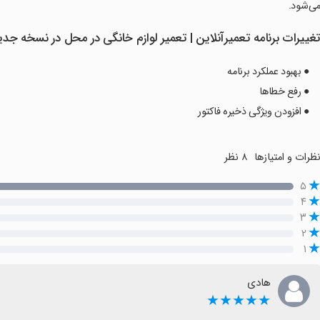
ی‌شود.
غییرات برنامه ‏‏‏‏تعمیرآنلاین | تعمیر لوازم خانگی در محل در نسخه جدی
● بهبود عملکرد برنامه
● رفع خطاها
● افزودن ویژگی ذخیره فاکتور
ظرات و امتیازها
۸ نظر
۵
۴
۳
۲
۱
هادی
★★★★★