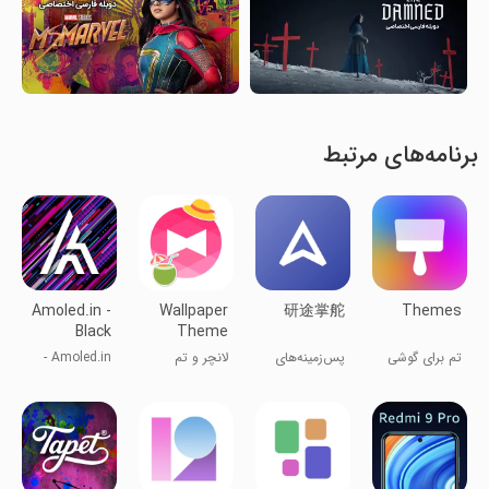
برنامه‌های مرتبط
Amoled.in -
Wallpaper
研途掌舵
Themes
Black
Theme
Wallpapers
+HOME
تم برای گوشی
پس‌زمینه‌های
لانچر و تم
Amoled.in -
Launcher
۴K خیره‌کننده،
پس‌زمینه‌های
زنده
مشکی