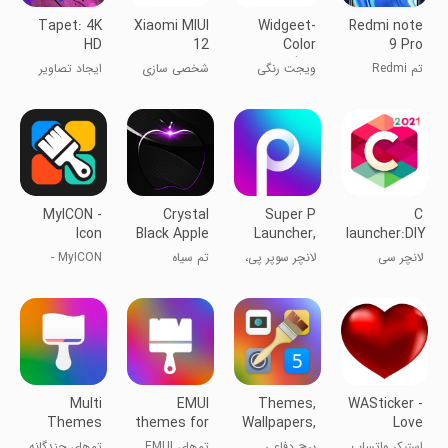
Tapet: 4K
Xiaomi MIUI
Widgeet-
Redmi note
HD
12
Color
9 Pro
Wallpapers
Launcher
Widgets(Widget)
Theme,
تم Redmi
ویجت رنگی
شخصی سازی
ایجاد تصاویر
Xiaomi
Note 9 Pro ،
Widgeet
پس زمینه زیبا
شیائومی
(ویجت)
MyICON -
Crystal
Super P
C
Icon
Black Apple
Launcher,
launcher:DIY
Changer,
Theme
Theme
themes,hide
لانچر سی
لانچر سوپر پی،
تم سیاه
MyICON -
Themes
تم
کریستالی
تغییر دهنده
آیکن و تم‌ها
Multi
EMUI
Themes,
WASticker -
Themes
themes for
Wallpapers,
Love
Huawei &
Icons
romantic
استیکر واتساپ
برج دفاعی
تم‌های EMUI
تم‌های چندگانه