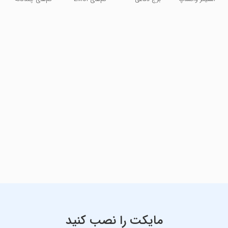
Honor
- عشق و
قلعهتم و والپیپر
برای هوآوی و
رومانتیک
آنر
مایکت را نصب کنید