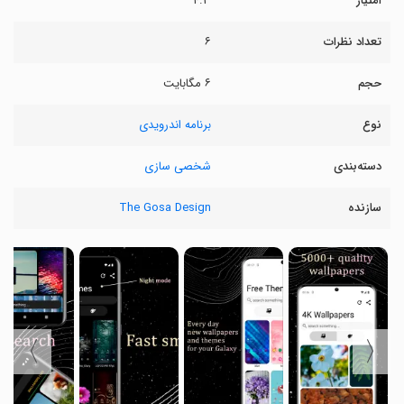
امتیاز
۴.۳
تعداد نظرات
۶
حجم
۶ مگابایت
نوع
برنامه اندرویدی
دسته‌بندی
شخصی سازی
سازنده
The Gosa Design
〉
〈