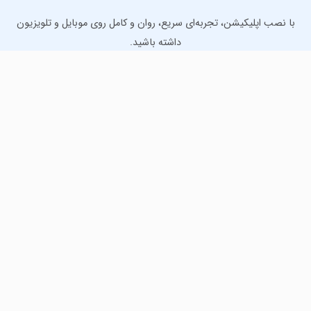
با نصب اپلیکیشن، تجربه‌ای سریع، روان و کامل روی موبایل و تلویزیون
داشته باشید.
دانلود نسخه موبایل
دانلود نسخه تلویزیون TV
لذت دانلود جدیدترین بازی‌ها و بهترین برنامه‌های اندروید از
مایکت!
دانلود جدیدترین بازی‌های اندروید برای اوقات فراغت و دریافت
بهترین برنامه‌های کاربردی برای انجام انواع فعالیت‌های روزانه. لینک
مستقیم، رایگان و سریع، تست شده و امن با نصب خودکار دیتا‍.