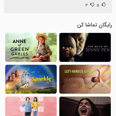
۳
۵
رایگان تماشا کن