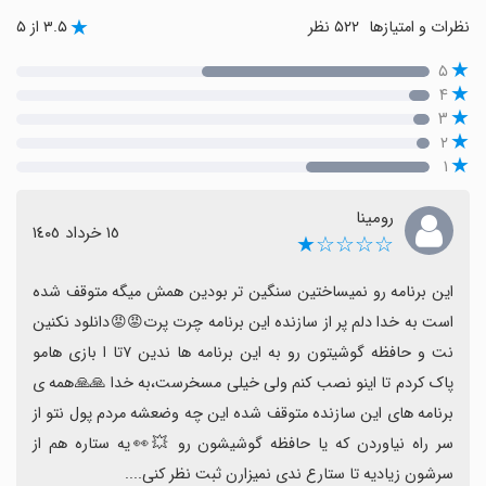
نظرات و امتیازها
۵۲۲ نظر
۳.۵ از ۵
۵
۴
۳
۲
۱
رومینا
١٥ خرداد ١٤٠٥
☆☆☆☆★
این برنامه رو نمیساختین سنگین تر بودین همش میگه متوقف شده 
است به خدا دلم پر از سازنده این برنامه چرت پرت😡😡دانلود نکنین 
نت و حافظه گوشیتون رو به این برنامه ها ندین ۷تا ا بازی هامو 
پاک کردم تا اینو نصب کنم ولی خیلی مسخرست،به خدا 🙏🙏همه ی 
برنامه های این سازنده متوقف شده این چه وضعشه مردم پول نتو از 
سر راه نیاوردن که یا حافظه گوشیشون رو 💥👀یه ستاره هم از 
سرشون زیادیه تا ستارع ندی نمیزارن ثبت نظر کنی....