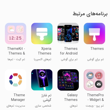
برنامه‌های مرتبط
ThemeKit -
Xperia
Themes
Themes
Themes &
Themes
for Android
Widgets
™
تم برای گوشی
تم برای گوشی
تم‌های اکسپریا
تم کیت - تم‌ها
و ویجت‌ها
ThemePro
Galaxy
تم شارژ
Theme
- Widget &
Themes
گوشی
Manager
for
Wallpaper
تم پرو - ویجت
تم‌های
شخصی سازی
مدیریت تم‌های
Huawei/Honor