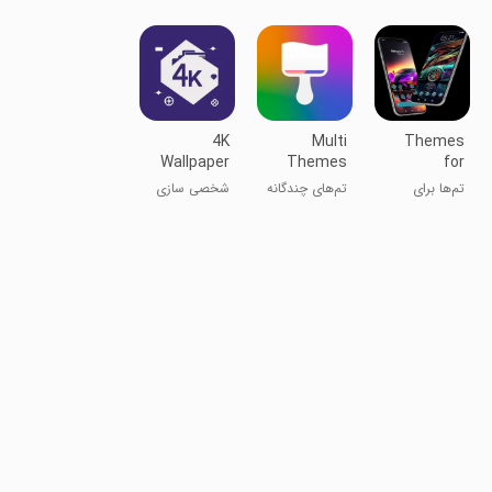
و کاغذ دیواری
کهکشانی
هواوی
4K
Multi
Themes
Wallpaper
Themes
for
Themes
Samsung
تم‌ها برای
تم‌های چندگانه
شخصی سازی
for Galaxy
سامسونگ