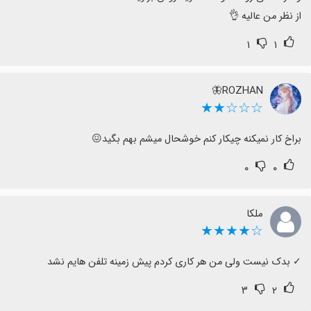
از نظر من عالیه 👌
۱
۱
ROZHAN🦋
☆☆☆★★
براخ کار نمیکنه چیکار کنم خوشحال میشم بهم بگید😖
۰
۰
ملکا
☆★★★★
‏✓ بدک نیست ولی من هر کاری کردم پیش زمینه تلفن هایم نشد
۳
۲