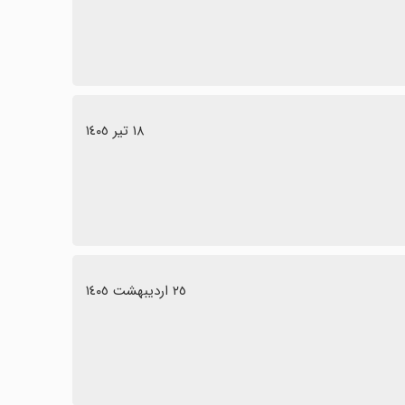
١٨ تیر ١٤٠٥
٢٥ اردیبهشت ١٤٠٥