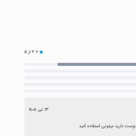
۴.۷ از ۵
١٣ تیر ١٤٠٥