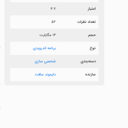
امتیاز
۴.۷
ص
تعداد نظرات
۵۲
ب
حجم
۱۴ مگابایت
‏
ت
نوع
برنامه اندرویدی
دسته‌بندی
شخصی سازی
سازنده
دایموند سافت
‏