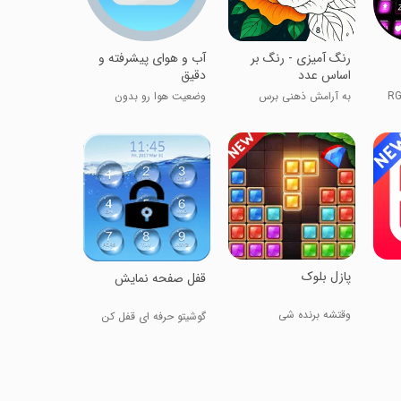
‏رنگ آمیزی - رنگ بر
آب و هوای پیشرفته و
اساس عدد
دقیق
به آرامش ذهنی برس
وضعیت هوا رو بدون
پازل بلوک
قفل صفحه نمایش
وقتشه برنده شی
گوشیتو حرفه ای قفل کن