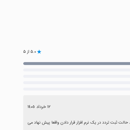
۵.۰ از ۵
١٢ خرداد ١٤٠٥
برنامه خیلی کامل و جالبی هست ، یک تیم حرفه ایی و پاسخگو هستن و چند حالت ثبت تردد در یک نرم افزار قرار دادن واقعا پیش نهاد می 