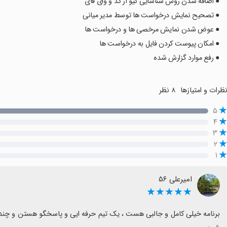
● اضافه شدن روش شناسایی کیو آر کد و وای فای
● تصحیح نمایش درخواست ها توسط مدیر میانی
● عوض شدن نمایش مرخصی ها و درخواست ها
● امکان پیوست کردن فایل به درخواست ها
● رفع موارد گزارش شده
ظرات و امتیازها
۸ نظر
۵
۴
۳
۲
۱
امیرعلی ۵۶
★★★★★