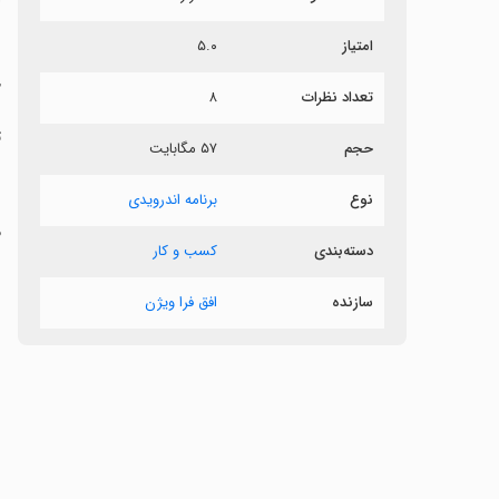
ش
امتیاز
۵.۰
ح
تعداد نظرات
۸
‏
حجم
۵۷ مگابایت
‏
نوع
برنامه اندرویدی
‏
دسته‌بندی
کسب و کار
سازنده
افق فرا ویژن