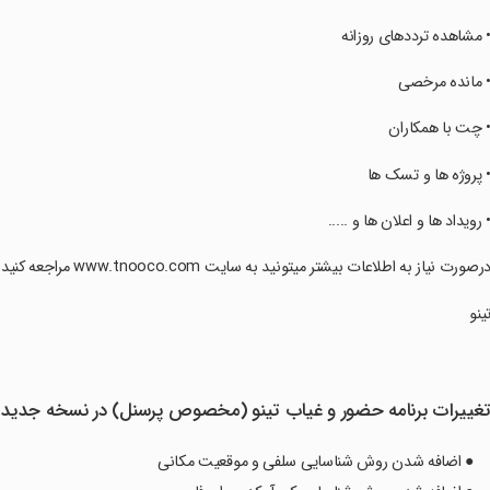
‏‏‏• مشاهده ترددهای روزانه
‏‏‏• مانده مرخصی
‏‏‏• چت با همکاران
‏‏‏• پروژه ها و تسک ها
‏‏‏• رویداد ها و اعلان ها و .....
‏‏‏درصورت نیاز به اطلاعات بیشتر میتونید به سایت www.tnooco.com مراجعه کنید و یا با تلفن 82808170 با مشاوران فروش صحبت کنید
‏‏‏تینو
غییرات برنامه ‏حضور و غیاب تینو (مخصوص پرسنل) در نسخه جدید
● اضافه شدن روش شناسایی سلفی و موقعیت مکانی