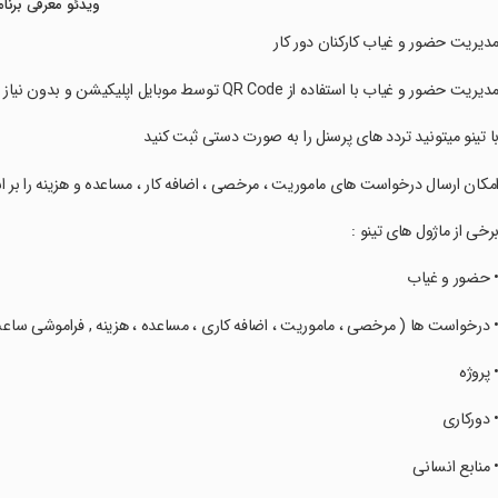
ویدئو معرفی برنام
‏‏‏مدیریت حضور و غیاب کارکنان دور کار
‏‏‏مدیریت حضور و غیاب با استفاده از QR Code توسط موبایل اپلیکیشن و بدون نیاز به سخت افزارهای حضور و غیاب
‏‏‏با تینو میتونید تردد های پرسنل را به صورت دستی ثبت کنید
‏‏‏امکان ارسال درخواست های ماموریت ، مرخصی ، اضافه کار ، مساعده و هزینه را بر
‏‏‏برخی از ماژول های تینو :
‏‏‏• حضور و غیاب
‏‏‏• درخواست ها ( مرخصی ، ماموریت ، اضافه کاری ، مساعده ، هزینه , فراموشی ساع
‏‏‏• پروژه
‏‏‏• دورکاری
‏‏‏• منابع انسانی