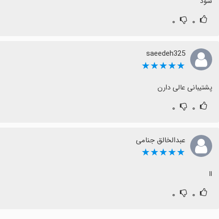
شود
۰
۰
saeedeh325
★★★★★
پشتیبانی عالی دارن
۰
۰
عبدالخالق جنامی
★★★★★
اا
۰
۰