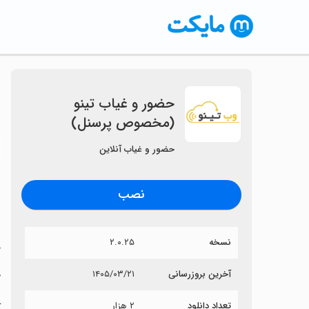
‏حضور و غیاب تینو
(مخصوص پرسنل)
〈
حضور و غیاب آنلاین
نصب
نسخه
۲.۰.۲۵
خ
‏
آخرین بروزرسانی
۱۴۰۵/۰۳/۲۱
تعداد دانلود
۲ هزار
آ