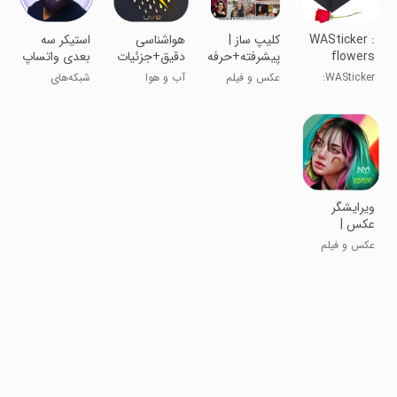
WASticker :
کلیپ ساز |
هواشناسی
استیکر سه
flowers
پیشرفته+حرفه
دقیق+جزئیات
بعدی واتساپ
stickers
ای جدید
ماهواره ای
| ایموجی
WASticker:
عکس و فیلم
آب و هوا
شبکه‌های
استیکرهای گل
اجتماعی
ویرایشگر
عکس |
کلاژ+افکت
عکس و فیلم
زیبا