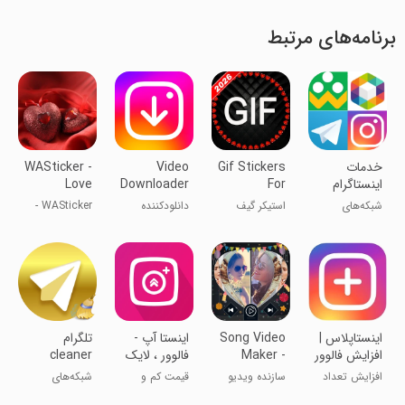
برنامه‌های مرتبط
‏‏‏‏‏‏خدمات
Gif Stickers
Video
WASticker -
اینستاگرام
For
Downloader
Love
روبیکا
Whatsapp
for
Stickers
شبکه‌های
استیکر گیف
دانلودکننده
WASticker -
Story
Instagram
اجتماعی
برای واتس‌اپ
ویدیو برای
استیکرهای
2024
اینستاگرام
عاشقانه
اینستاپلاس |
Song Video
اینستا آپ -
‏تلگرام
افزایش فالوور
Maker -
فالوور ، لایک
cleaner
و لایک
Photo
، کامنت
افزایش تعداد
سازنده ویدیو
قیمت کم و
شبکه‌های
اینستاگرام
Video
فالوور و لایک
آهنگ - ویدیو
کیفیت بالا !
اجتماعی