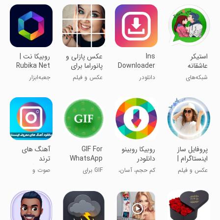
عکس
استیکر
Ins
عکس پازلی و
روبیکا نت |
عاشقانه
Downloader
پانوراما برای
Rubika Net
-FastSave
اینستاگرام
شبکه‌های
دانلودر
عکس و فیلم
جعبه‌ابزار
Photo &
اجتماعی
اینستاگرام -
حرفه‌ای روبیکا
Video
ذخیره سریع
عکس و ویدیو
پروفایل ساز
روبیکا روبینو
GIF For
آهنگ های
اینستاگرام |
دانلودر
WhatsApp
ترند
حرفه ای
اینستاگرام
عکس و فیلم
کم حجم، آسان،
GIF برای
صوت و
رایگان
واتساپ
موسیقی