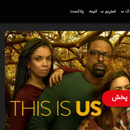
دک
استریم
انیمه
پادکست
پخش