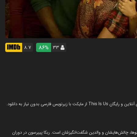
86
۸.۷
۳۳
%
لوها، چالش‌هایشان و والدین شگفت‌انگیزشان است. ربکا پییرسون در دوران