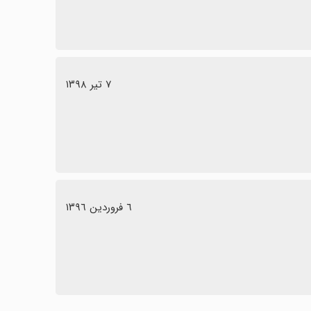
٧ تیر ١٣٩٨
٦ فروردین ١٣٩٦