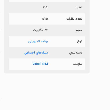
امتیاز
۳.۶
ش
تعداد نظرات
۵۹۵
حجم
۲۴ مگابایت
م
نوع
برنامه اندرویدی
‏
دسته‌بندی
شبکه‌های اجتماعی
ش
سازنده
Virtual SIM
ش
ا
م