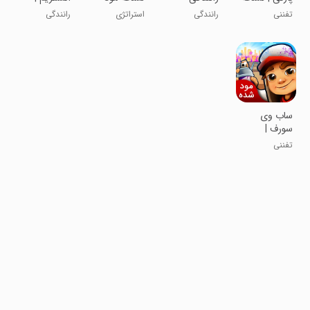
مود شده
بی‌نهایت |
شده
نسخه مود
تفننی
رانندگی
استراتژی
رانندگی
نسخه مود
شده
شده
‏‏‏‏ساب وی
سورف |
نسخه مود
تفننی
شده