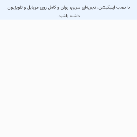
با نصب اپلیکیشن، تجربه‌ای سریع، روان و کامل روی موبایل و تلویزیون
داشته باشید.
دانلود نسخه موبایل
دانلود نسخه تلویزیون TV
لذت دانلود جدیدترین بازی‌ها و بهترین برنامه‌های اندروید از
مایکت!
دانلود جدیدترین بازی‌های اندروید برای اوقات فراغت و دریافت
بهترین برنامه‌های کاربردی برای انجام انواع فعالیت‌های روزانه. لینک
مستقیم، رایگان و سریع، تست شده و امن با نصب خودکار دیتا‍.