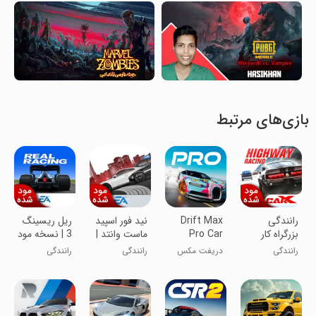
بازی‌های مرتبط
رانندگی
Drift Max
نید فور اسپید
ریل ریسینگ
بزرگراه کار
Pro Car
ماست وانتد |
3 | نسخه مود
ایکس |
Racing
نسخه مود
شده
رانندگی
دریفت مکس
رانندگی
رانندگی
نسخه مود
Game
شده
پرو
شده