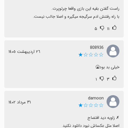
با راه رفتنش ادم سرگیجه میگیره و اصلا جالب نیست.
۵
۱۱
808936
٢٦ اردیبهشت ١٤٠٥
☆☆☆☆★
خیلی بد بود🤮
۱
۳
damoon
٣١ مرداد ١٤٠٢
☆☆☆☆★
اصلا مثل عکساش نبود دانلود نکنید