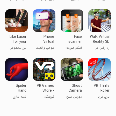
Game
کاردبرد
موجودات پاکتی
واقعیت مجازی
Like Laser
Phone
Face
Walk Virtual
for your
Virtual
scanner
Reality 3D
Cat
Reality 3D
What age
Joke
راه رفتن در
اسکنر صورت:
شوخی واقعیت
لیزر مخصوص
Joke
Prank
واقعیت مجازی
شوخی درباره
مجازی ۳D
گربه‌ات
۳D شوخی
سن
گوشی
Spider
VR Games
Ghost
VR Thrills
Hand
Store -
Camera
Roller
Simulator
Games &
Radar
Coaster
بازی ترن
دوربین شبح
فروشگاه
شبیه سازی
Demos
Funny Joke
Game
هوایی VR
راداری شوخی
بازی‌های
واقعیت مجازی
- بازی‌ها و