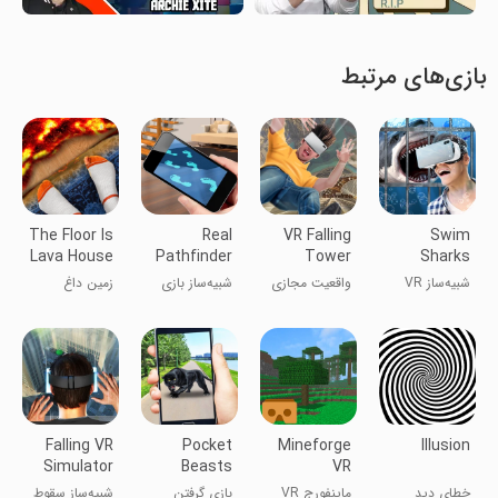
بازی‌های مرتبط
The Floor Is
Real
VR Falling
Swim
Lava House
Pathfinder
Tower
Sharks
Simula
Pro Game
Dubai
Cage VR
شبیه‌ساز VR
واقعیت مجازی
شبیه‌ساز بازی
زمین داغ
Sim
Simulator
قفس کوسه‌ها
برج در حال
واقعی
شبیه‌ساز خانه
سقوط دبی
Pathfinder
Pro
Falling VR
Pocket
Mineforge
Illusion
Simulator
Beasts
VR
Catching
Cardboard
خطای دید
ماینفورج VR
بازی گرفتن
شبیه‌ساز سقوط