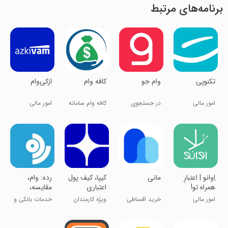
برنامه‌های مرتبط
‏‏تکنوپی
‏‏وام جو
کافه وام
‏‏ازکی‌وام
امور مالی
در جستجوی
کافه وام سامانه
امور مالی
وام
تامین مالی
‏‏‏‏‏‏اِوانو | اعتبارِ
مانی
‏کیپا، کیف پول
رده: وام،
همراه تو!
اعتباری
مقایسه،
اطلاع رسانی
امور مالی
خرید اقساطی
ویژه کارمندان
خدمات بانکی و
کالا و خدمات
خصوصی،
مالی
دولتی