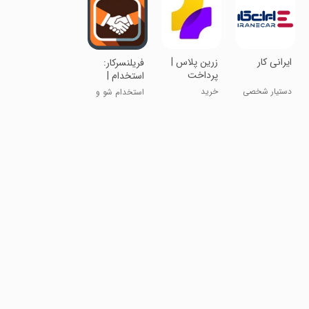
‏ایرانی کار
‏‏‏‏زرین پلاس |
فریلنسرکار:
پرداخت
استخدام |
اقساطی
کاریابی
دستیار شخصی
خرید
استخدام شو و
خودروی شما
کار پیدا کن