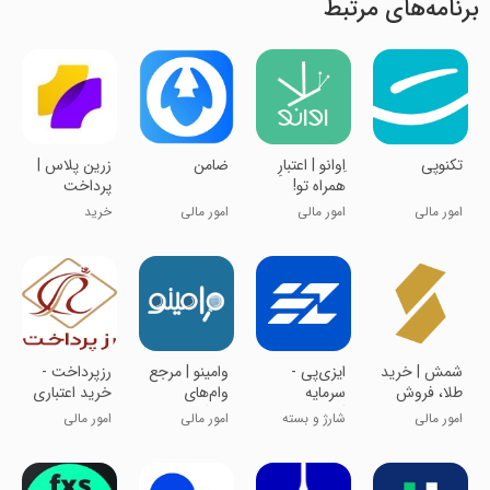
برنامه‌های مرتبط
‏‏تکنوپی
‏‏‏‏‏‏اِوانو | اعتبارِ
ضامن
‏‏‏‏زرین پلاس |
همراه تو!
پرداخت
اقساطی
امور مالی
امور مالی
امور مالی
خرید
‏‏شمش | خرید
‏‏ایزی‌پی -
‏‏‏‏‏وامینو | مرجع
رزپرداخت -
طلا، فروش
سرمایه
وام‌های
خرید اعتباری
طلا، قیمت
گذاری، وام و
خانگی و
واقساطی کالا
امور مالی
شارژ و بسته
امور مالی
امور مالی
طلا
اعتبار
بانکی
و خدمات
اینترنت