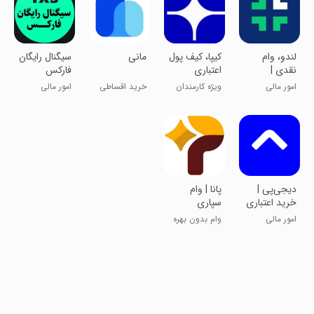
‏‏لندو، وام
‏کیپا، کیف پول
مانی
سیگنال رایگان
نقدی |
اعتباری
فارکس
Lendo
امور مالی
ویژه کارمندان
خرید اقساطی
امور مالی
خصوصی،
کالا و خدمات
دولتی
‏‏دیجی‌پی |
پانا | وام
خرید اعتباری
سپاری
و پرداخت
چرخشی
امور مالی
وام بدون بهره
قسطی
گروهی