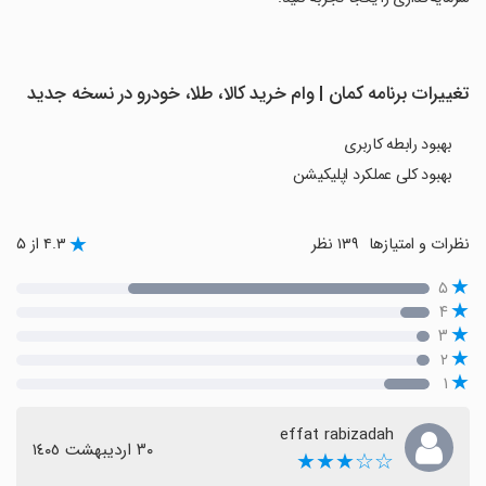
تغییرات برنامه ‏کمان | وام خرید کالا، طلا، خودرو در نسخه جدید
بهبود رابطه کاربری
بهبود کلی عملکرد اپلیکیشن
نظرات و امتیازها
۱۳۹ نظر
۴.۳ از ۵
۵
۴
۳
۲
۱
effat rabizadah
٣٠ اردیبهشت ١٤٠٥
☆☆★★★