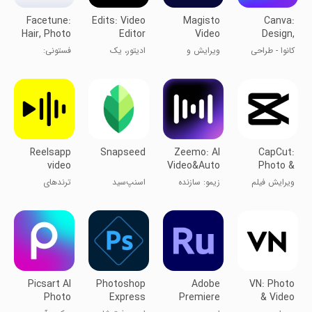
Facetune:
Edits: Video
Magisto
Canva:
Hair, Photo
Editor
Video
Design,
Editor
Editor &
Photo &
کانوا - طراحی
ویرایش و
ادیتور، یک
فستونی:
Maker
Video
لوگو و پوستر
ساخت ویدیوی
اپلیکیشن
ویرایشگر مو و
ماجیستو
اینستاگرام
عکس
Reelsapp
Snapseed
Zeemo: AI
CapCut:
video
Video&Auto
Photo &
trends
Captions
Video
ویرایش فیلم
زیمو: سازنده
اسنپ‌سید
ترندهای
Editor
کپ کات
ویدیو هوش
ویدئویی
مصنوعی و
ریلزاپ
زیرنویس
Picsart AI
Photoshop
Adobe
VN: Photo
Photo
Express
Premiere
& Video
Editor,
Photo
Rush: Video
Editor