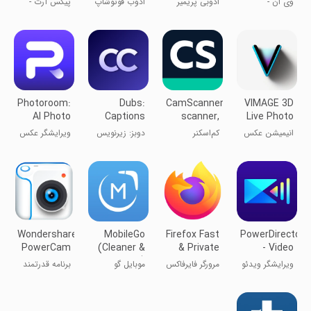
وی ان -
ادوبی پریمیر
ادوب فوتو‌شاپ
پیکس آرت -
Video
Editor
ویرایش حرفه‌ای
راش
ادیت عکس و
ویدیو
فیلم
Photoroom:
Dubs:
CamScanner-
VIMAGE 3D
AI Photo
Captions
scanner,
Live Photo
Editor
for Videos
PDF maker
Animation
انیمیشن عکس
کم‌اسکنر
دوبز: زیرنویس
ویرایشگر عکس
زنده VIMAGE
برای ویدیوها
فوتو روم
3D
Wondershare
MobileGo
Firefox Fast
PowerDirector
PowerCam
(Cleaner &
& Private
- Video
Optimizer)
Browser
Editor
ویرایشگر ویدئو
مرورگر فایرفاکس
موبایل گو
برنامه قدرتمند
عکاسی