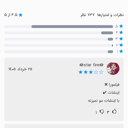
نظرات و امتیازها
۷۳۷ نظر
۴.۵ از ۵
۵
۴
۳
۲
۱
🪷star fire🪷
٢٥ خرداد ١٤٠٥
☆☆★★★
با اینشات مو نمیزنه
۱
۳