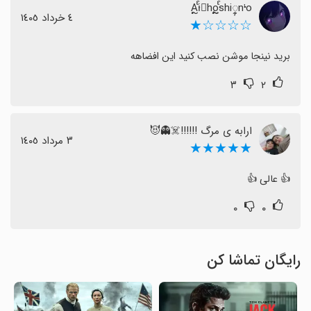
Aᩘຼ᮫i𐇽ho꤬ᩘຼ᮫shi݀ꨲꨭnᡃo
٤ خرداد ١٤٠٥
☆☆☆☆★
برید نینجا موشن نصب کنید این افضاهه
۳
۲
ارابه ی مرگ !!!!!!☠️👻😈
٣ مرداد ١٤٠٥
★★★★★
👍 عالی 👍
۰
۰
رایگان تماشا کن