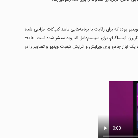
یدیو بوده که برای رقابت با برنامه‌هایی مانند کپ‌کات طراحی شده
است. این برنامه به تازگی و با هدف ساده کردن فرآیند تولید محتوای ویدیویی برای کاربران اینستاگرام، برای سیستم‌عامل اندروید منتشر شده است. Edits
به خصوص در بخش Reels اینستاگرام بسیار کاربردی است. با دانلود برنامه Edits، یک ابزار جامع برای ویرایش و افزایش کیفیت ویدیو و تصاویر را در