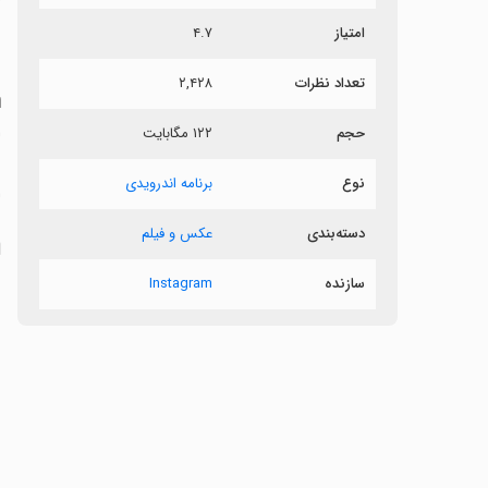
امتیاز
۴.۷
s
تعداد نظرات
۲,۴۲۸
ا
حجم
۱۲۲ مگابایت
نوع
برنامه اندرویدی
ا
دسته‌بندی
عکس و فیلم
ا
سازنده
Instagram