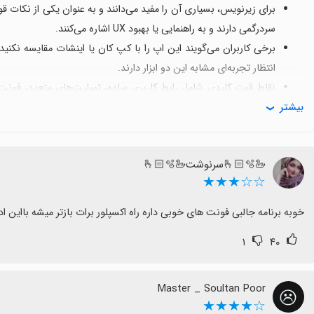
برای زیرنویس، بسیاری آن را مفید می‌دانند و به عنوان یکی از نکات 
سردرگمی دارند و به راهنمایی یا بهبود UX اشاره می‌کنند.
برخی کاربران می‌گویند این اپ را با کپ کان یا اینشات مقایسه نکنید 
انتظار تجربه‌ای مشابه این دو ابزار دارند.
نقاط قوت کلیدی شامل رابط کاربری ساده، تمپلیت‌های متعدد، فونت‌
بیشتر
بهبود می‌دهد.
برخی نظرات منفی مانند "بدترین برنامه برای ادیت" یا "افتضاحه" نشا
هرچند این دیدگاه‌ها غالب نیستند.
🦢🫰🏻🫧سرنوشت🦢🫰🏻🫧
در نهایت اگر به دنبال ادیت سریع با تمپلیت‌های خوب و امکان افزود
☆☆★★★
و اگر به کنترل کامل روی زیرنویس یا مقایسه دقیق با ابزارهای دیگر نی
خوبه برنامه جالبی فونت های خوبی داره راه اکسپلور برات بازتر میشه بااین ادیتور 
۱
۴۰
Master _ Soultan Poor
☆★★★★