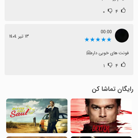
۰
۴
00:00
١٣ تیر ١٤٠٤
★★★★★
فونت های خوبی داره🤗
۱
۴
رایگان تماشا کن