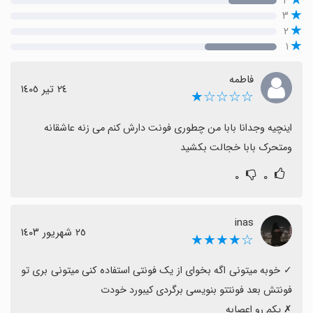
۴
۳
۲
۱
فاطمه
٢٤ تیر ١٤٠٥
☆☆☆☆★
ومتحرک بابا خجالت بکشید
۰
۰
inas
٢٥ شهریور ١٤٠٣
☆★★★★
‏✓ خوبه میتونی اگه بخوای از یک فونتی استفاده کنی میتونی بری تو 
‏✗ یکم رو اعصابه