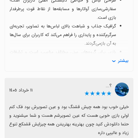
طراحی لباس و خیاطی دلبستگی اصلی کاربران است؛
سفارشی‌سازی آواتارها و مسابقه‌ها از نقاط قوت پرطرفدار
بازی است.
گرافیک جذاب و شباهت بالای لباس‌ها به تصاویر، تجربه‌ای
سرگرم‌کننده و پایداری را فراهم می‌کند که کاربران برای سال‌ها
به آن بازمی‌گردند.
بازی برای گروه‌های سنی مختلف مناسب است و تبلیغات
بیشتر
زیادی ندارد و برخی کاربران از اینترنت هم نیازی نمی‌بینند؛
این ویژگی‌ها تجربه را روان‌تر می‌کند.
برخی آیتم‌ها قفل‌اند و دوست دارند همه لباس‌ها و وسایل
؟...
به‌طور کامل باز شوند؛ همچنین تعدادی از کاربران از تکراری
١١ خرداد ١٤٠٥
★★★★★
بودن مسابقات شکایت کرده‌اند.
طرفداران درخواست فصل‌های جدید (مثل فصل دو) و
خیلی خوب بود همه چیش قشنگ بود و عین تصویرش بود فک کنم 
اضافه‌شدن مدل‌های ترسناک بیشتر را مطرح کرده‌اند تا محتوا
اولی بازی خوبی هست که عین تصویرشم هست و شما میشنوید و 
تازه بماند.
حتما دانلودش کنید چون بهترینه بهتریننن همه چیزایش قشنکع تنوع 
به طور کلی نگاه مثبت است و اگر به طراحی آواتار و خیاطی
زیاد و عالییی داره