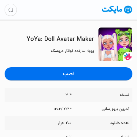
YoYa: Doll Avatar Maker
یویا: سازنده آواتار عروسک
نصب
نسخه
۳.۴
آخرین بروزرسانی
۱۴۰۴/۱۲/۲۴
تعداد دانلود
۲۰۰ هزار