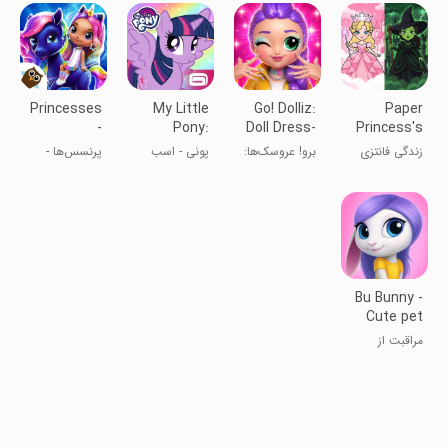
چهره
عروسک DIY
Princesses
My Little
Go! Dolliz:
Paper
-
Pony:
Doll Dress-
Princess's
Enchanted
Magic
Up Game
Fantasy
زندگی فانتزی
برو! عروسک‌ها:
پونی - اسب
پرنسس‌ها -
Castle
Princess
Life
پرنسس کاغذی
لباس عروسک
کوچک من
قلعه جادوئی
۳D
Bu Bunny -
Cute pet
care game
مراقبت از
خرگوش