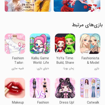
بازی‌های مرتبط
Fashion
Kalliu Game
YoYa Time:
Fashionista
Tailor:
World: Life
Build, Share
& Model
Fashion
Story
& Play
Dress Up
بازی
زمان یویا:
دنیای بازی:
شبیه سازی
Design
لباس‌پوشی
ساخت،
داستان زندگی
پرنسس مد
اشتراک‌گذاری و
بازی
Makeup
Fashion
Dress Up!
Catwalk