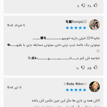
علاقه دارید، یویا گزینه‌ای عالی محسوب می‌شود و نصب را
۸
۶۸
توصیه می‌کنیم.
✌🏻Roniya🐈‍⬛
٤ خرداد ١٤٠٥
★★★★★
میتونی یک عالمه تیپ بزنی حتی میتونی مسابقه بدی با بقیهــــ🐇
خلاصه اش کنم عــــالـــــــیــــــهـــــــ🌬️⛸️🌸
۱۰
۸۵
☆𝕭𝖆𝖇𝖞 𝕽𝖎𝖉𝖊𝖗☆
٥ تیر ١٤٠٥
★★★★★