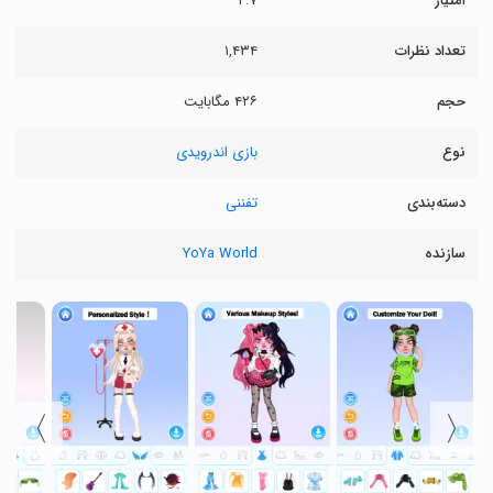
امتیاز
۴.۷
تعداد نظرات
۱,۴۳۴
حجم
۴۲۶ مگابایت
نوع
بازی اندرویدی
دسته‌بندی
تفننی
سازنده
YoYa World
〉
〈