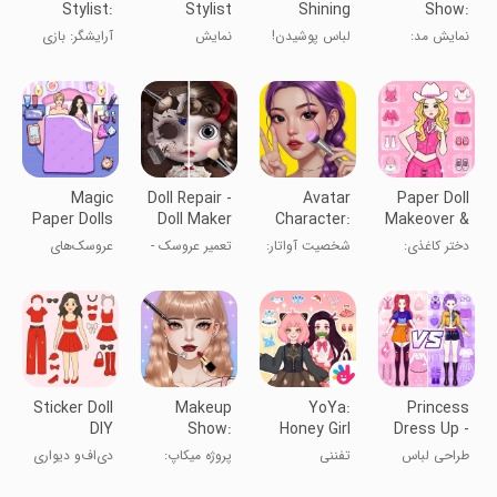
Stylist:
Stylist
Shining
Show:
Makeup
Dress Up
Anime Star
Dress Up
نمایش مد:
لباس پوشیدن!
نمایش
آرایشگر: بازی
Game
Show
Game
بازی
ستاره انیمه
استایلست مد
آرایش
لباس‌پوشی
درخشان
Magic
Doll Repair -
Avatar
Paper Doll
Paper Dolls
Doll Maker
Character:
Makeover &
Dress Up
Girl Creator
Dress Up
دختر کاغذی:
شخصیت آواتار:
تعمیر عروسک -
عروسک‌های
DIY
تغییر ظاهر و
سازنده دختر
متحول کردن
کاغذی جادویی:
لباس
عروسک
بازی‌های لباس
Sticker Doll
Makeup
YoYa:
Princess
DIY
Show:
Honey Girl
Dress Up -
Dressup
Makeover
Dress Up
Sweet Doll
طراحی لباس
تفننی
پروژه میکاپ:
دی‌اف‌و دیواری
Diary
Salon
دخترانه
بازی‌های تغییر
با برچسب