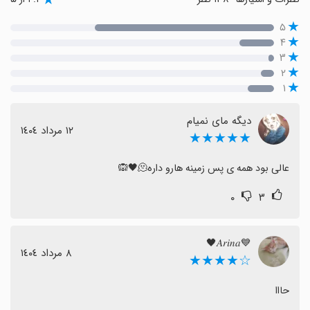
۵
۴
۳
۲
۱
دیگه مای نمیام
١٢ مرداد ١٤٠٤
★★★★★
عالی بود همه ی پس زمینه هارو داره🫠🖤🙉
۰
۳
💙𝐴𝑟𝑖𝑛𝑎🖤
٨ مرداد ١٤٠٤
☆★★★★
حااا