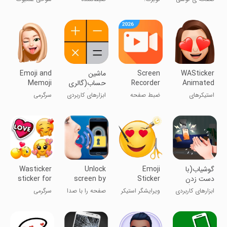
Recorder
whatsap
شکسته
استیکرهای
صفحه - AZ
در گوشی
(سرکاری)
ایموجی
Recorder
واتساپ
WASticker
Screen
ماشین
Emoji and
Animated
Recorder
حساب(گالری
Memoji
Emojis
Video
مخفی)
Sticker
استیکرهای
ضبط صفحه
ابزارهای کاربردی
سرگرمی
Maker
Recorder
متحرک
نمایش گوشی
گوشیاب(با
Emoji
Unlock
Wasticker
دست زدن
Sticker
screen by
sticker for
پیدا کنید)
Editor
voice!
whatsapp
ابزارهای کاربردی
ویرایشگر استیکر
صفحه را با صدا
سرگرمی
WASticker
اموجی
قفل کنید!
WASticker