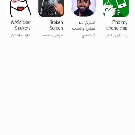
Find my
استیکر سه
Broken
WASticker
phone clap
بعدی واتساپ
Screen
Stickers
- finder
| ایموجی
Prank
maker
پیدا کردن تلفن
شبکه‌های
شوخی صفحه
سازنده استیکر
با دست زدن -
اجتماعی
شکسته
WASticker
یابنده