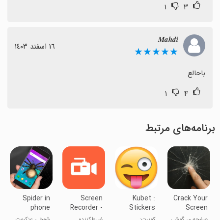
۱
۳
𝑴𝒂𝒉𝒅𝒊
١٦ اسفند ١٤٠٣
★★★★★
باحالع
۱
۴
برنامه‌های مرتبط
Spider in
Screen
Kubet :
Crack Your
phone
Recorder -
Stickers
Screen
prank
AZ
Emoji
صفحه ی گوشی
کوبرت:
ضبط‌کننده
شوخی عنکبوت