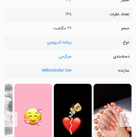
امتیاز
۴.۲
تعداد نظرات
۱۳۸
حجم
۲۹ مگابایت
نوع
برنامه اندرویدی
دسته‌بندی
سرگرمی
سازنده
MillionDollar Dev
〉
〈