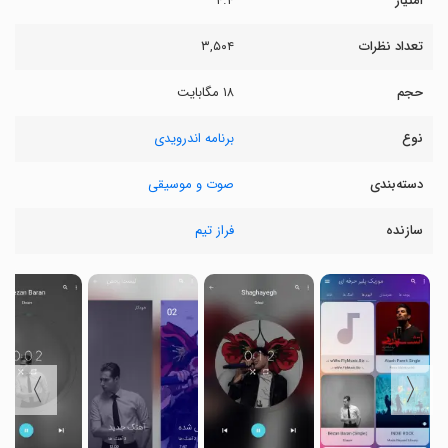
امتیاز
۴.۴
تعداد نظرات
۳,۵۰۴
حجم
۱۸ مگابایت
نوع
برنامه اندرویدی
دسته‌بندی
صوت و موسیقی
سازنده
فراز تیم
〉
〈