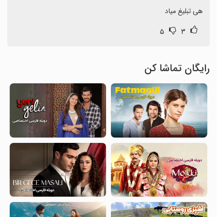
هی تبلیغ میاد
۵
۳
رایگان تماشا کن