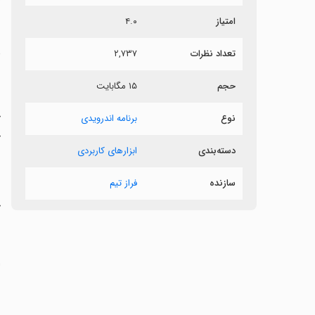
ش
امتیاز
۴.۰
د
تعداد نظرات
۲,۷۳۷
بر
حجم
۱۵ مگابایت
‏
نوع
برنامه اندرویدی
دسته‌بندی
ابزارهای کاربردی
ز
سازنده
فراز تیم
ج
‏
‏ا