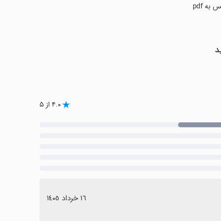
۴.۰ از ۵
١٦ خرداد ١٤٠٥