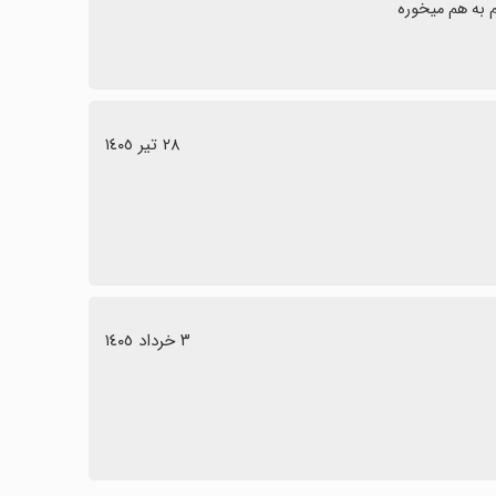
م به هم میخوره
٢٨ تیر ١٤٠٥
٣ خرداد ١٤٠٥