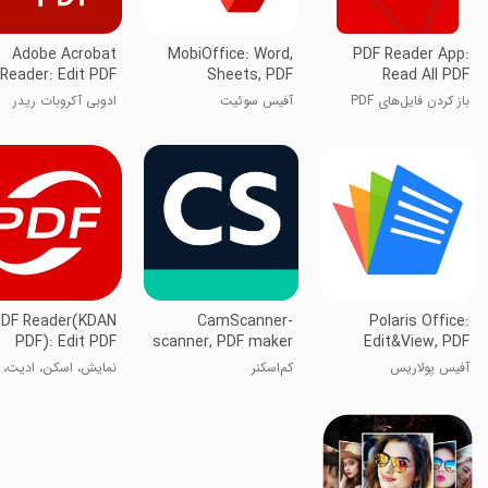
Adobe Acrobat
MobiOffice: Word,
PDF Reader App:
Reader: Edit PDF
Sheets, PDF
Read All PDF
باز کردن فایل‌های PDF
آفیس سوئیت
ادوبی آکروبات ریدر
DF Reader(KDAN
CamScanner-
Polaris Office:
PDF): Edit PDF
scanner, PDF maker
Edit&View, PDF
آفیس پولاریس
کم‌اسکنر
نمایش، اسکن، ادیت،
اشتراک پی‌دی‌اف