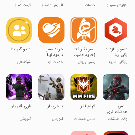
عضو کانال ایتا
ریزش)
افزایش ممبر و
خدمات
افزایش عضو و
قیمت کم و
بازدید ایتا
تخصصی ایتا
سین ایتا
کیفیت بالا !
‏‏عضو و بازدید
ممبر بگیر ایتا
‏خرید ممبر
عضو گیر ایتا
بگیر ایتا
(خرید عضو ،
بازدید ایتا
رایگان
خرید سین)
رایگان، سریع
بدون ریزش |
خدمات ایتا
شبکه‌های
عضو ایتا بگیر
واقعی
اجتماعی
سنس
ام ام فایر
پابجی یار
فری فایر یار
هدشات فری
فایر
وقت هدشات
سنس هدشات
آموزشی
آموزشی
زدنه