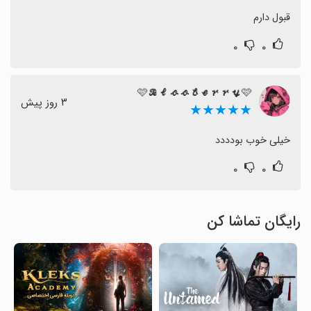
قبول دارم
۰
۰
🩷𝓑𝓵𝓸𝓸𝓫𝓮𝓻𝓻𝔂🩷
٣ روز پیش
★★★★★
خیلی خوب بودددد
۰
۰
رایگان تماشا کن