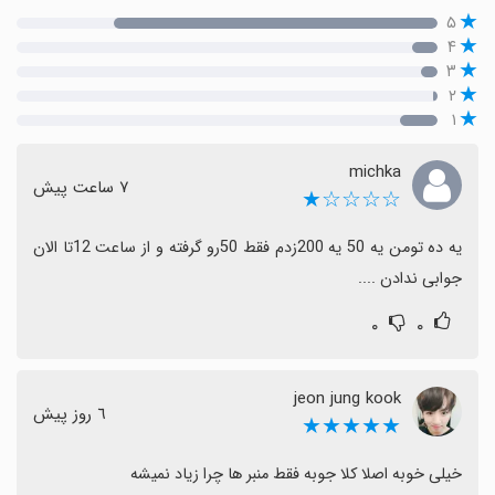
۵
۴
۳
۲
۱
michka
٧ ساعت پیش
☆☆☆☆★
یه ده تومن یه 50 یه 200زدم فقط 50رو گرفته و از ساعت 12تا الان 
جوابی ندادن ....
۰
۰
jeon jung kook
٦ روز پیش
★★★★★
خیلی خوبه اصلا کلا جوبه فقط منبر ها چرا زیاد نمیشه