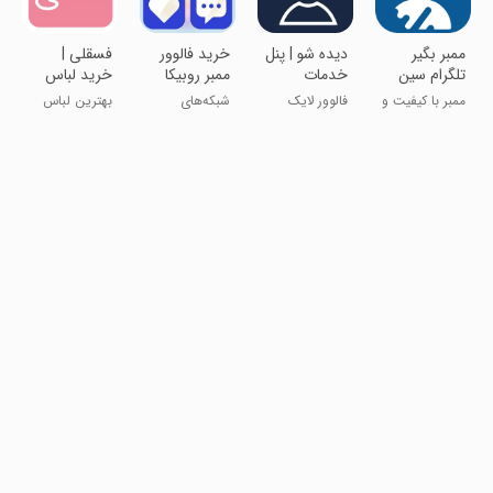
‏‏‏ممبر بگیر
‏دیده شو | پنل
‏خرید فالوور
فسقلی |
تلگرام سین
خدمات
ممبر روبیکا
خرید لباس
استوری عضو
مجازی
کودک
ممبر با کیفیت و
فالوور لایک
شبکه‌های
بهترین لباس
بدون ریزش
بازدید کامنت
اجتماعی
های کودک