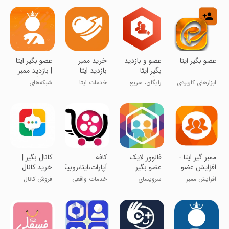
عضو بگیر ایتا
‏‏عضو و بازدید
‏خرید ممبر
عضو بگیر ایتا
بگیر ایتا
بازدید ایتا
| بازدید ممبر
رایگان
🔥رایگان🔥
ابزارهای کاربردی
رایگان، سریع
خدمات ایتا
شبکه‌های
عضو ایتا بگیر
اجتماعی
ممبر گیر ایتا -
‏‏‏فالوور لایک
کافه
‏کانال بگیر |
افزایش عضو
عضو بگیر
آپارات،ایتا،روبیکا
خرید کانال
کانال ایتا
روبیکا ایتا
روبیکا
افزایش ممبر
سرویسای
خدمات واقعی
فروش کانال
اینستا
کانال ایتا
رایگانُ امتحان
و باکیفیت
های روبیکا
کن!