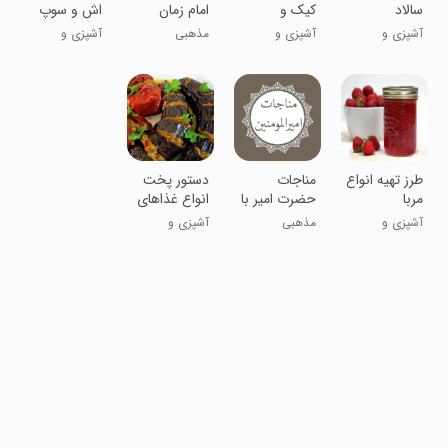
سالاد
کیک و
امام زمان
اش و سوپ
شیرینی
صوتی
آشپزی و
آشپزی و
مذهبی
آشپزی و
رستوران
رستوران
رستوران
طرز تهیه انواع
مناجات
دستور پخت
مربا
حضرت امیر با
انواع غذاهای
صوتی
محلی
آشپزی و
مذهبی
آشپزی و
دلنشین
رستوران
رستوران