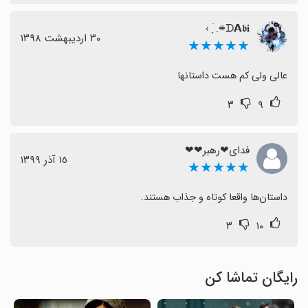
𖥻ᗪ𝗔𝖇𝐢. ָ࣪ ›
٣٠ اردیبهشت ١٣٩٨
★★★★★
عالی ولی کم هست داستانها
۳
۹
فدای❤رهبر❤❤
١٥ آذر ١٣٩٩
★★★★★
داستان‌ها واقعا کوتاه و جذاب هستند.
۳
۱۰
رایگان تماشا کن