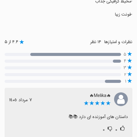
‏-محیط گرافیگی جذاب
‏-فونت زیبا
نظرات و امتیازها
۱۴ نظر
۴.۴ از ۵
۵
۴
۳
۲
۱
🔥Melika🔥
٧ مرداد ١٤٠٥
★★★★★
داستان های آموزنده ای دارد 📚📚
۰
۰