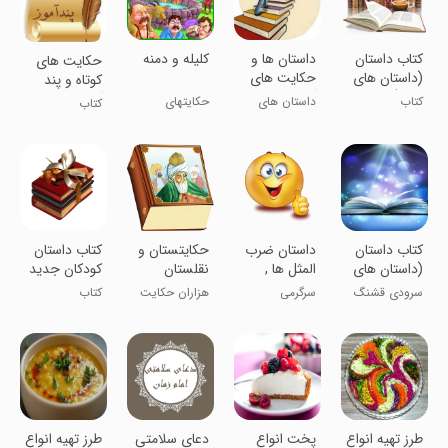
کتاب داستان
داستان ها و
کلیله و دمنه
حکایت های
(داستان های
حکایت های
کوتاه و پند
کوتاه)
آموزنده
آموز
کتاب
داستان های
حکایتهای
کتاب
جالب و زیبا
آموزنده
کتاب داستان
داستان ضرب
حکایتستان و
کتاب داستان
(داستان های
المثل ها ,
نقلستان
کودکان جدید
طنز و پند
کتاب ضرب
سرودی قشنگ
سرگرمی
هزاران حکایت
کتاب
آموز)
المثل ها
در دست تو
طرز تهیه انواع
پخت انواع
دعای سلامتی
طرز تهیه انواع