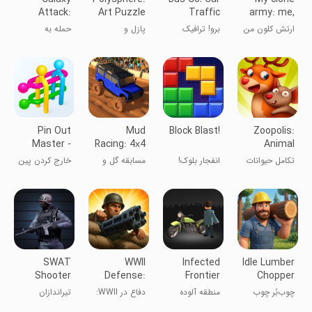
Attack:
Art Puzzle
Traffic
army: me,
Shooting
Game
Jam
myself & I
ارتش کلون من
برو! ترافیک
پازل و
حمله به
Game
اتوبوس
رنگ‌آمیزی
کهکشان
Pin Out
Mud
Block Blast!
Zoopolis:
Master -
Racing: 4х4
Animal
Tap Away
Off-Road
Adventures
تکامل حیوانات
انفجار بلوک!
مسابقه گل و
خارج کردن پین
زوپلیس
لای - بازی
ها
همستر کامبت
SWAT
WWII
Infected
Idle Lumber
Shooter
Defense:
Frontier
Chopper
Police
RTS Army
Empire Inc
چوب‌بُر چوب
منطقه آلوده
دفاع در WWII:
تیراندازان
Action FPS
TD game
بازی استراتژی
سوآت عمل