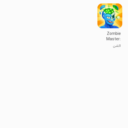
زمان واقعی
پلیس FPS
ارتش TD
Zombie
Master:
Survival
اکشن
Game