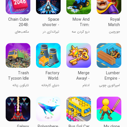
Chain Cube
Space
Mow And
Royal
2048:
shooter -
Trim:
Match
Number
Galaxy
Mowing
جورچین
درو کردن سه
تیراندازی در
مکعب‌های
Merge
attack
Games 3D
سلطنتی
بعدی
فضا
۲۰۴۸
Trash
Factory
Merge
Lumber
Tycoon Idle
World:
Away! -
Empire -
business
Connect
Puzzle
Idle Games
امپراتوری چوبی
ادغام
دنیای کارخانه
تایکون زباله
Map
Adventure
بی‌کار: بازی
کسب و کار
تایکون
بی‌کار
Galaxy
Polysphere:
Bus Go! Car
My clone