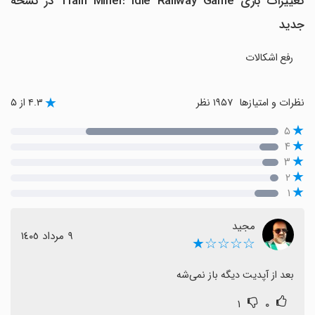
تغییرات بازی Train Miner: Idle Railway Game در نسخه
جدید
رفع اشکالات
نظرات و امتیازها
۱۹۵۷ نظر
۴.۳ از ۵
۵
۴
۳
۲
۱
مجید
٩ مرداد ١٤٠٥
☆☆☆☆★
بعد از آپدیت دیگه باز نمی‌شه
۱
۰