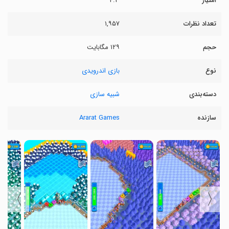
امتیاز
۴.۳
تعداد نظرات
۱,۹۵۷
حجم
۱۲۹ مگابایت
نوع
بازی اندرویدی
دسته‌بندی
شبیه سازی
سازنده
Ararat Games
〉
〈