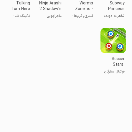
Talking
Ninja Arashi
Worms
Subway
Tom Hero
2 Shadow's
Zone .io -
Princess
Dash
Return
Hungry
Runner
شاهزاده دونده
قلمروی کرم‌ها -
ماجراجویی
تاکینگ تام -
Snake
در مترو
مارهای گرسنه
تام سخنگو
قهرمان
Soccer
Stars:
Football
فوتبال ستارگان
Kick
(ساکر استارز)