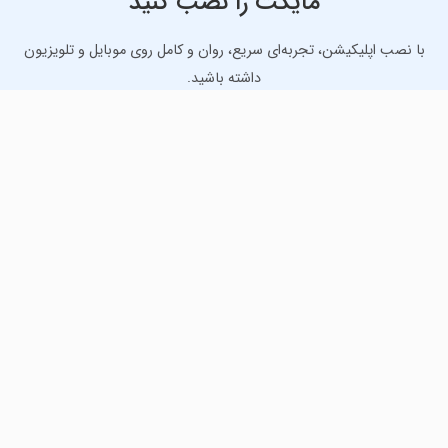
مایکت را نصب کنید
با نصب اپلیکیشن، تجربه‌ای سریع، روان و کامل روی موبایل و تلویزیون
داشته باشید.
دانلود نسخه موبایل
دانلود نسخه تلویزیون TV
لذت دانلود جدیدترین بازی‌ها و بهترین برنامه‌های اندروید از
مایکت!
دانلود جدیدترین بازی‌های اندروید برای اوقات فراغت و دریافت
بهترین برنامه‌های کاربردی برای انجام انواع فعالیت‌های روزانه. لینک
مستقیم، رایگان و سریع، تست شده و امن با نصب خودکار دیتا‍.