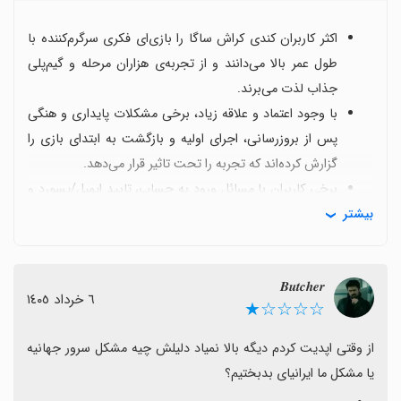
اکثر کاربران کندی کراش ساگا را بازی‌ای فکری سرگرم‌کننده با
طول عمر بالا می‌دانند و از تجربه‌ی هزاران مرحله و گیم‌پلی
جذاب لذت می‌برند.
با وجود اعتماد و علاقه زیاد، برخی مشکلات پایداری و هنگی
پس از بروزرسانی، اجرای اولیه و بازگشت به ابتدای بازی را
گزارش کرده‌اند که تجربه را تحت تاثیر قرار می‌دهد.
برخی کاربران با مسائل ورود به حساب، تایید ایمیل/پسورد و
بیشتر
همگام‌سازی مواجه‌اند و به پشتیبانی یا به‌روزرسانی‌های رفع
این مشکلات نیاز دارند.
برای دریافت جوایز، برخی از بازیکنان به اینترنت یا فیلترشکن
𝑩𝒖𝒕𝒄𝒉𝒆𝒓
نیاز دارند و این موضوع گاهی تجربه را وابسته به اتصال
٦ خرداد ١٤٠٥
☆☆☆☆★
می‌کند.
برخی نظرات به وجود مود یا رفتارهای تقلبی اشاره کرده‌اند که
از وقتی اپدیت کردم دیگه بالا نمیاد دلیلش چیه مشکل سرور جهانیه 
می‌تواند تجربه را مخدوش کند و نشان‌دهنده‌ی نیاز به بهبود
یا مشکل ما ایرانیای بدبختیم؟
کنترل کیفی است.