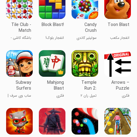
Tile Club -
Block Blast!
Candy
Toon Blast
Match
Crush
Puzzle
Solitaire
انفجار مکعب
سولیتیر کاندی
انفجار بلوک!
باشگاه کاشی -
Games
ها
کراش
بازی معما
Subway
Mahjong
Temple
Arrows –
Surfers
Blast
Run 2:
Puzzle
Endless
Escape
فکری
تمپل ران ۲
فکری
ساب وی سرف |
Escape
subway surf