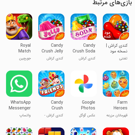
بازی‌های مرتبط
کندی کراش |
Candy
Candy
Royal
نسخه مود
Crush Soda
Crush Jelly
Match
شده
Saga
Saga
تفننی
کندی کراش
کندی کراش
جورچین
سودا ساگا
سلطنتی
WhatsApp
Candy
Google
Farm
Messenger
Crush
Photos
Heroes
Friends
Saga
قهرمانان مزرعه
عکس گوگل
کندی کراش -
واتساپ
Saga
حماسه دوستان