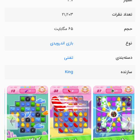
امتیاز
۴.۷
تعداد نظرات
۲۱,۲۰۳
حجم
۶۵ مگابایت
نوع
بازی اندرویدی
دسته‌بندی
تفننی
سازنده
King
〉
〈