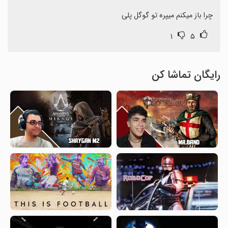
چرا باز میکنم میپره تو گوگل پلی
۱
۵
رایگان تماشا کن