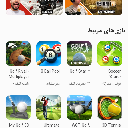
بازی‌های مرتبط
Golf Rival -
8 Ball Pool
Golf Star™
Soccer
Multiplayer
Stars:
Game
Football
فوتبال ستارگان
™ بهترین گلف
میز بیلیارد
رقیب گلف -
Kick
(ساکر استارز)
بازی چندنفره
My Golf 3D
Ultimate
WGT Golf:
3D Tennis