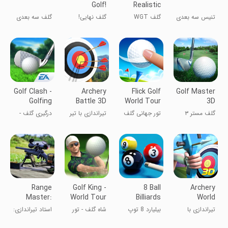
Golf!
Realistic
Golf Game
تنیس سه بعدی
گلف WGT
گلف نهایی!
گلف سه بعدی
Golf Clash -
Archery
Flick Golf
Golf Master
Golfing
Battle 3D
World Tour
3D
Simulator
گلف مستر ۳
تور جهانی گلف
تیراندازی با تیر
درگیری گلف -
بعدی
فلکی
و کمان
شبیه‌ساز گلف
Range
Golf King -
8 Ball
Archery
Master:
World Tour
Billiards
World
Sniper
Offline Pool
Champion
تیراندازی با
بیلیارد 8 توپ
شاه گلف - تور
استاد تیراندازی:
Academy
3D
کمان
آفلاین
جهانی
آکادمی اسنایپر