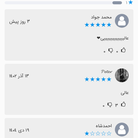
۱
محمد جواد
٣ روز پیش
★★★★★
عالییییییییییییی❤
۰
۰
𝓟𝓮𝓽𝓮𝓻
١٣ آذر ١٤٠٢
★★★★★
عالی
۰
۳
احمدشاه
١٩ دی ١٤٠٤
☆☆☆☆★