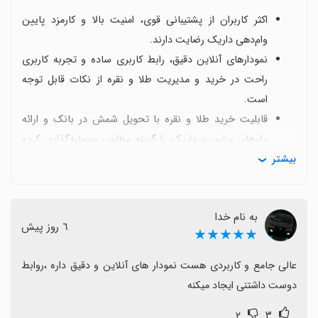
اکثر کاربران از پشتیبانی قوی، امنیت بالا و کارمزد پایین
وام‌دهی داریک رضایت دارند.
نمودارهای آنلاین دقیق، رابط کاربری ساده و تجربه کاربری
راحت در خرید و مدیریت طلا و نقره از نکات قابل توجه
است.
قابلیت خرید طلا و نقره با تحویل شمش در بانک و ارائه
وام‌های مناسب، داریک را گزینه مطلوب سرمایه‌گذاری کرده
بیشتر
است.
پلتفرم امن با پشتیبانی سریع و قیمت‌های مناسب، به اعتماد
و آرامش کاربرانی که دارایی‌های طلا و نقره را مدیریت می‌کنند،
به نام خدا
کمک می‌کند.
٦ روز پیش
★★★★★
اما برخی کاربران با موانعی مانند احراز هویت ناموفق یا
مشکلات جزئی تراکنش روبه‌رو شدند که بهبود آن‌ها را فرصت
عالی جامع و کاربردی هست نمودار های آنلاین و دقیق داره ،روابط 
می‌سازد.
دوست داشتنی ایجاد میکنه
به طور کلی نظرات مثبت فراوان است و داریک را برای
۲
۳