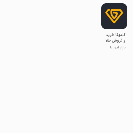
‏‏‏‏گلدیکا خرید
و فروش طلا
بدون اجرت
بازار امن با
تحویل فیزیکی