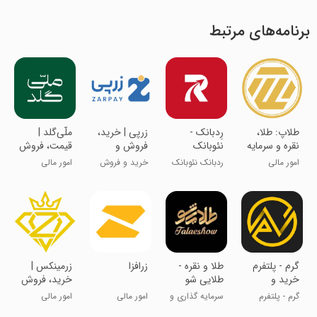
برنامه‌های مرتبط
‏طلاپ: طلا،
‏‏‏‏‏‏رِدبانک -
‏‏‏‏زرپی | خرید،
‏‏‏‏‏‏‏‏‏‏‏‏‏‏ملّی‌گلد |
نقره و سرمایه
نئوبانک
فروش و
قیمت، فروش
گذاری
هواداری بانک
قیمت طلا و
و خرید طلا
امور مالی
ردبانک نئوبانک
خرید و فروش
امور مالی
شهر
نقره
آب شده
هواداری
طلای آب شده
گرم - پلتفرم
‏‏‏‏‏طلا و نقره -
زرافزا
‏‏‏‏‏‏زرمینکس |
خرید و
طلایی شو
خرید، فروش
فروش طلا
و قیمت طلا
گرم - پلتفرم
سرمایه گذاری و
امور مالی
امور مالی
معاملات طلا
تسهیلات