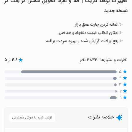
تغییرات برنامه ‏‏داریک | طلا و نقره، تحویل شمش در بانک در
نسخه جدید
✨ اضافه کردن چارت عمق بازار
✨ امکان اتخاب قیمت دلخواه و حد ضرر
✨ رفع ایرادات گزارش شده و بهبود سرعت برنامه
نظرات و امتیازها
۳۸۳۳ نظر
۴.۶ از ۵
۵
۴
۳
۲
۱
خلاصه نظرات
تولید شده با هوش مصنوعی