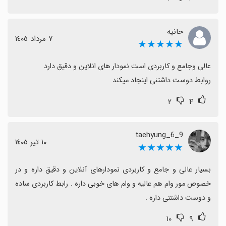
سرمایه‌گذاری امن و راحت در طلا و نقره توصیه می‌کند.
حانیه
٧ مرداد ١٤٠٥
★★★★★
روابط دوست داشتنی اینجاد میکند
۲
۴
taehyung_6_9
١٠ تیر ١٤٠٥
★★★★★
بسيار عالى و جامع و كاربردى نمودارهاى آنلاين و دقيق داره و در 
خصوص مور وام هم عاليه و وام هاى خوبى داره . رابط كاربردى ساده 
و دوست داشتنى داره .
۱۰
۹