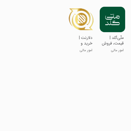
ربات آساگلد
ارز دیجیتال
تحویل فیزیکی
‏‏‏‏‏‏‏‏‏‏‏‏‏‏ملّی‌گلد |
‏دلارنت |
قیمت، فروش
خرید و
و خرید طلا
فروش ارزهای
امور مالی
امور مالی
آب شده
دیجیتال