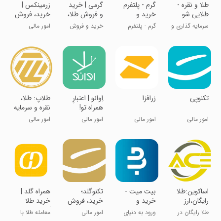
‏‏‏‏‏طلا و نقره -
گرم - پلتفرم
‏‏‏‏‏‏گرمی | خرید
‏‏‏‏‏‏زرمینکس |
طلایی شو
خرید و
و فروش طلا،
خرید، فروش
فروش طلا
نقره و مس
و قیمت طلا
سرمایه گذاری و
گرم - پلتفرم
خرید و فروش
امور مالی
تسهیلات
معاملات طلا
طلا، نقره و مس
‏‏تکنوپی
زرافزا
‏‏‏‏‏‏اِوانو | اعتبارِ
‏طلاپ: طلا،
همراه تو!
نقره و سرمایه
گذاری
امور مالی
امور مالی
امور مالی
امور مالی
‏اساکوین:طلا
بیت میت -
‏‏‏‏‏تکنوگلد؛
‏‏‏‏‏همراه گلد |
رایگان،ارز
خرید و
خرید، فروش
خرید طلا
دیجیتال
فروش ارز
و قیمت طلا
آنلاین بدون
طلا رایگان در
ورود به دنیای
امور مالی
معامله طلا با
دیجیتال
کارمزد