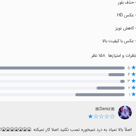
- حذف بلور
- عکس HD
- کاهش نویز
- عکس با کیفیت بالا
ظرات و امتیازها
۱۵۸ نظر
۵
۴
۳
۲
۱
☆☆☆☆★
اصلاً بالا نمیاد به درد نمیخوره نصب نکنید اصلا کار نمیکنه .🤮🤮🤮🤮🤮