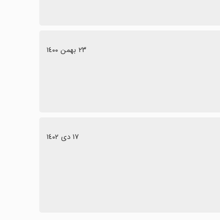
٢٣ بهمن ١٤٠٠
١٧ دی ١٤٠٢