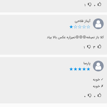
۱
۰
آیناز فلاحی
☆☆☆☆★
کلا باز نمیشه😡😡😡نمیزاره عکس بالا بیاد
۱
۳
پارسا
★★★★★
‏✗ خوبه
۰
۰