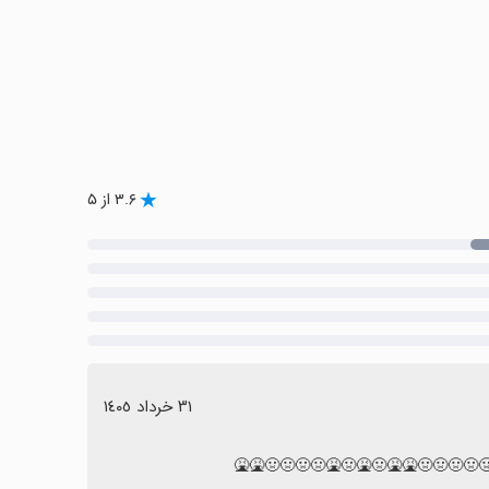
۳.۶ از ۵
٣١ خرداد ١٤٠٥
🤮🤢🤢🤢🤢🤢🤮🤮🤢🤮🤢🤮🤢🤢🤢🤢🤮🤮