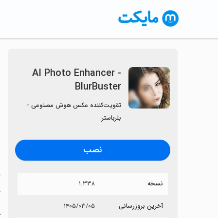
AI Photo Enhancer -
BlurBuster
تقویت‌کننده عکس هوش مصنوعی -
بلرباستر
نصب
خ
نسخه
۱.۳۳۸
r
آخرین بروزرسانی
۱۴۰۵/۰۳/۰۵