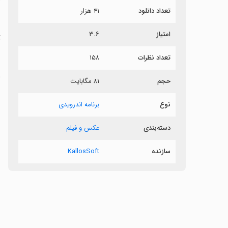
تعداد دانلود
۴۱ هزار
ش
امتیاز
۳.۶
ت
تعداد نظرات
۱۵۸
ا
حجم
۸۱ مگابایت
ش
نوع
برنامه اندرویدی
دسته‌بندی
عکس و فیلم
سازنده
KallosSoft