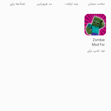
PE-3D
Minecraft
Building 3D
Minecraft
ساخت مبلمان
بیلد کرافت -
مد هروبراین
تفنگ‌ها برای
PE
Games
برای ماین
ساخت و ساز
برای ماینکرفت
ماینکرفت PE-
کرافت
سه‌بعدی
PE
3D
Zombie
Mod For
Minecraft
مود زامبی برای
PE
ماینکرفت PE