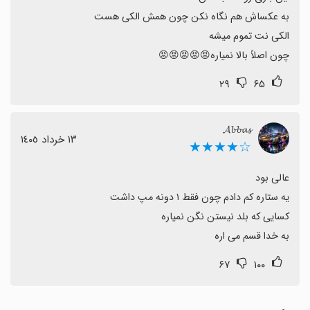
چون اصلاً بالا نمیاره😡😡😡😡😡
۲۹
۶۵
𝓐𝓫𝓫𝓪𝓼
١٣ خرداد ١٤٠٥
☆★★★★
به خدا قسم می اره
۶۷
۱۰۰