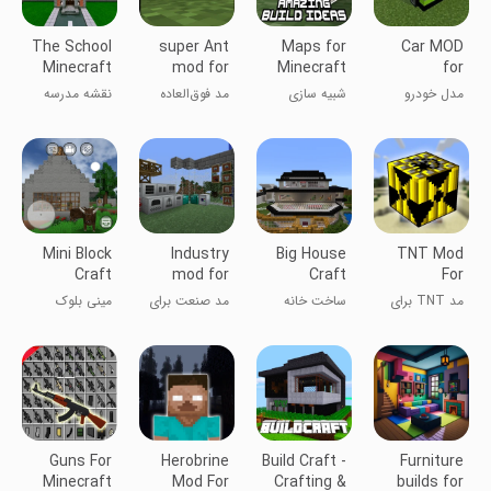
The School
super Ant
Maps for
Car MOD
Minecraft
mod for
Minecraft
for
Map
mcpe
PE
Minecraft
مدل خودرو
شبیه سازی
مد فوق‌العاده
نقشه مدرسه
PE
برای ماینکرفت
مورچه برای
ماینکرفت
mcpe
PE
Mini Block
Industry
Big House
TNT Mod
Craft
mod for
Craft
For
mcpe
Minecraft
مد TNT برای
ساخت خانه
مد صنعت برای
مینی بلوک
PE
ماینکرفت PE
بزرگ
mcpe
کرافت
Guns For
Herobrine
Build Craft -
Furniture
Minecraft
Mod For
Crafting &
builds for