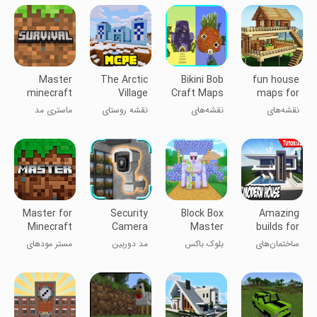
Master
The Arctic
Bikini Bob
fun house
minecraft
Village
Craft Maps
maps for
mcpe mod
Minecraft
minecraft
نقشه‌های
نقشه‌های
نقشه روستای
ماستری مد
Map
سرگرم‌کننده برای
ساخت بی‌کینی
قطبی ماینکرفت
ماینکرفت
ماینکرفت
باب
mcpe
Master for
Security
Block Box
Amazing
Minecraft
Camera
Master
builds for
Mods
Mod for
Diamond
Minecraft
ساختمان‌های
بلوک باکس
مد دوربین
مستر مودهای
Minecraft
شگفت‌انگیز
مستر الماس
امنیتی برای
ماینکرفت
PE
برای ماینکرفت
ماینکرفت PE