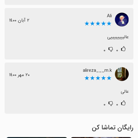
Ali
٢ آبان ١٤٠٠
★★★★★
عالییییییییی
۰
۰
alireza___m.k
٢٠ مهر ١٤٠٠
★★★★★
عالی
۰
۰
رایگان تماشا کن