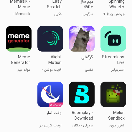
Spinning
میم ساز
Easy
Memasik -
Meme
Scratch
+450
Wheel +
Maker
Robux Pro
Roulette
چرخش چرخ +
سرگرمی
فکری
Memasik -
رولت
سازنده میم
Streamlabs:
گرگعلی
Alight
Meme
Generator
Motion
Live
Streaming
استریم‌لبز:
تفننی
الایت موشن -
مولد میم
پخش زنده
ویرایش حرفه‌ای
ویدیو و
انیمیشن
Melon
Boomplay -
وقت نماز
Download
Sandbox
Music MP3
شنزار ملون
بوم‌پلی - دانلود
اوقات شرعی در
موسیقی MP3
یک نگاه