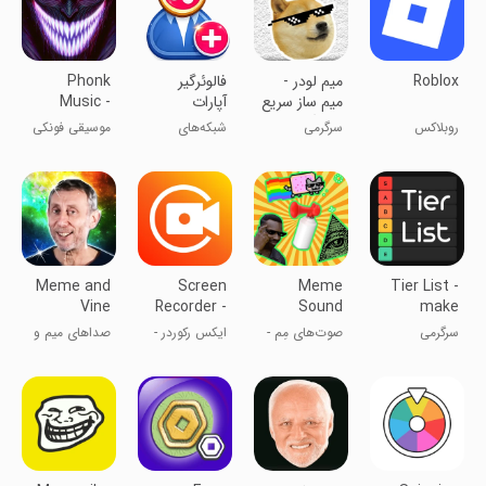
Roblox
‏‏‏میم لودر -
‏‏فالوئرگیر
Phonk
میم ساز سریع
آپارات
Music -
و رایگان
Song Remix
روبلاکس
سرگرمی
شبکه‌های
موسیقی فونکی
Radio
meme
اجتماعی
- رادیو میکس
آهنگ
Meme and
Screen
Meme
Tier List -
Vine
Recorder -
Sound
make
Soundboard
XRecorder
Effect
ranking
سرگرمی
صوت‌های مِم -
ایکس رکوردر -
صداهای میم و
2023
Soundboard
board
صفحه صدا
ضبط فیلم از
واین ۲۰۲۳
صفحه‌ی گوشی