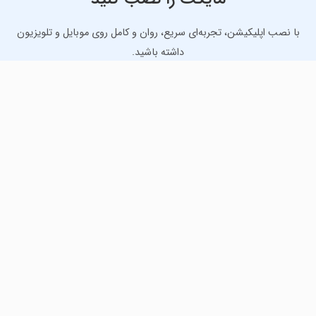
با نصب اپلیکیشن، تجربه‌ای سریع، روان و کامل روی موبایل و تلویزیون
داشته باشید.
دانلود نسخه موبایل
دانلود نسخه تلویزیون TV
لذت دانلود جدیدترین بازی‌ها و بهترین برنامه‌های اندروید از
مایکت!
دانلود جدیدترین بازی‌های اندروید برای اوقات فراغت و دریافت
بهترین برنامه‌های کاربردی برای انجام انواع فعالیت‌های روزانه. لینک
مستقیم، رایگان و سریع، تست شده و امن با نصب خودکار دیتا‍.