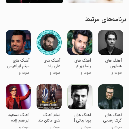
برنامه‌های مرتبط
آهنگ های
آهنگ های
‏آهنگ های
آهنگ های
همایون
رضا بهرام
علی زند
میثم ابراهیمی
شجریان
::بدون
وکیلی
::بدون
صوت و
صوت و
صوت و
صوت و
گلچین
اینترنت
اینترنت
موسیقی
موسیقی
موسیقی
موسیقی
آهنگ های
آهنگ های
تمام آهنگ
آهنگ مسعود
گرشا رضایی
پویا بیاتی |
های ماکان بند
ابراهیم زاده
::غیررسمی
بدون اینترنت
غیر رسمی
::بدون
صوت و
صوت و
صوت و
صوت و