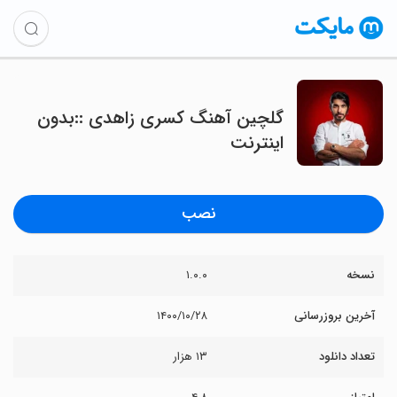
گلچین آهنگ کسری زاهدی ::بدون
اینترنت
نصب
نسخه
۱.۰.۰
آخرین بروزرسانی
۱۴۰۰/۱۰/۲۸
تعداد دانلود
۱۳ هزار