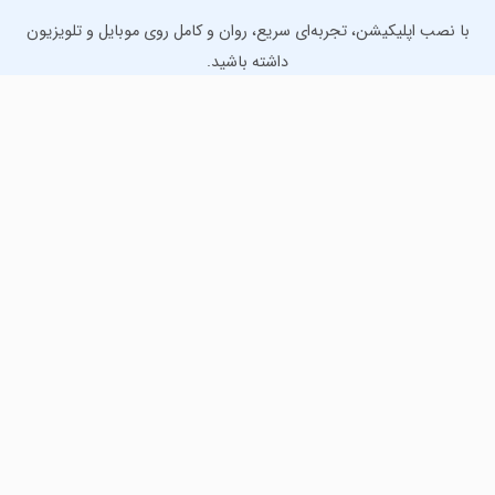
با نصب اپلیکیشن، تجربه‌ای سریع، روان و کامل روی موبایل و تلویزیون
داشته باشید.
دانلود نسخه موبایل
دانلود نسخه تلویزیون TV
لذت دانلود جدیدترین بازی‌ها و بهترین برنامه‌های اندروید از
مایکت!
دانلود جدیدترین بازی‌های اندروید برای اوقات فراغت و دریافت
بهترین برنامه‌های کاربردی برای انجام انواع فعالیت‌های روزانه. لینک
مستقیم، رایگان و سریع، تست شده و امن با نصب خودکار دیتا‍.