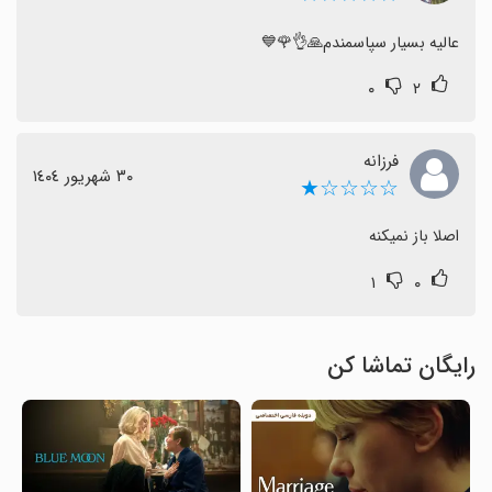
عالیه بسیار سپاسمندم🙏👌🌹💙
۰
۲
فرزانه
٣٠ شهریور ١٤٠٤
☆☆☆☆★
اصلا باز نمیکنه
۱
۰
رایگان تماشا کن