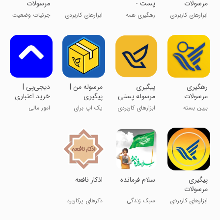
مرسولات
پست -
مرسولات
پستی
پیگیری
پستی
ابزارهای کاربردی
رهگیری همه
ابزارهای کاربردی
جزئیات وضعیت
مرسولات
محصولات
مرسوله پستی
پستی
رهگیری
پیگیری
مرسوله من |
‏‏دیجی‌پی |
مرسولات
مرسوله پستی
پیگیری
خرید اعتباری
پستی پلاس
مرسوله پستی
و پرداخت
ببین بسته
ابزارهای کاربردی
یک اپ برای
امور مالی
قسطی
پستی‌ت کی
همه بسته‌ها
میرسه؟
پیگیری
سلام فرمانده
‏اذکار نافعه
مرسولات
پستی
ابزارهای کاربردی
سبک زندگی
ذکرهای پرکاربرد