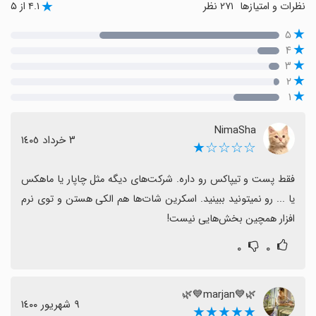
نظرات و امتیازها
۲۷۱ نظر
۴.۱ از ۵
۵
۴
۳
۲
۱
NimaSha
٣ خرداد ١٤٠٥
☆☆☆☆★
فقط پست و تیپاکس رو داره. شرکت‌های دیگه مثل چاپار یا ماهکس 
یا ... رو نمیتونید ببینید. اسکرین شات‌ها هم الکی هستن و توی نرم 
افزار همچین بخش‌هایی نیست!
۰
۰
🌿💙marjan💙🌿
٩ شهریور ١٤٠٠
★★★★★