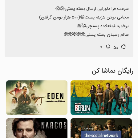
سالم رسیدن بسته پستی🤯🤯🤯🤯🤯
۹
۵۰
رایگان تماشا کن