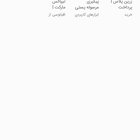
‏‏‏‏زرین پلاس |
پیگیری
تیپاکس
پرداخت
مرسوله پستی
مارکت |
اقساطی
فروشگاه خرید
خرید
ابزارهای کاربردی
اقیانوسی از
آنلاین
بهترین ها