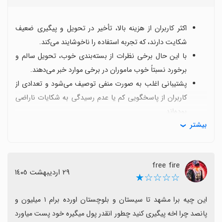
اکثر کاربران از هزینه بالا، تأخیر در تحویل و پیگیری ضعیف
شکایت دارند، که تجربه استفاده را ناخوشایند می‌کند.
با این حال برخی نظرات از بسته‌بندی خوب، تحویل سالم و
برخورد نسبتاً خوب ماموران در برخی موارد خبر می‌دهند.
پشتیبانی اغلب به صورت منفی توصیف می‌شود و تعدادی از
کاربران از پاسخگویی کم یا عدم رسیدگی به شکایات ناراضی
بوده‌اند.
بیشتر
برخی کاربران به مقایسه با پست یا خدمات دیگر اشاره
کرده‌اند و سرعت و قیمت پایین‌تر را ترجیح می‌دهند.
نکات بهبود کلیدی شامل کاهش هزینه‌های پستی، افزایش
free fire
سرعت تحویل، و بهبود پیگیری و پاسخگویی است.
٢٩ اردیبهشت ١٤٠٥
☆☆☆☆★
اگر به حفظ سلامت و سالم بودن بسته اهمیت می‌دهید،
تیپاکس گاهی نتیجه مطلوبی دارد، اما برای تجربه سریع‌تر و
این چیه برا مشهد تا سیستان و بلوچستان اورده برام ۱ میلیون و 
ارزان‌تر ممکن است گزینه‌های دیگر را در نظر بگیرید.
پانصد چرا اخه پیگیری کنید چطور انقدر پول میگیره خود پست میاورد 