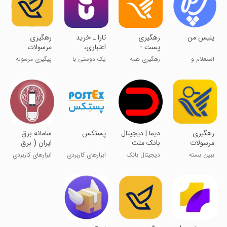
پلیس من
رهگیری
‏‏‏تارا ـ خرید
رهگیری
پست -
اعتباری،
مرسولات
پیگیری
پرداخت
پستی
استعلام و
رهگیری همه
یک دوستی با
پیگیری مرسوله
مرسولات
قسطی
پرداخت خلافی
محصولات
اعتبار
پستی
پستی
رهگیری
‏‏‏‏‏دیما | دیجیتال
‏‏‏پستکس
سامانه برق
مرسولات
بانک ملت
ایران ( برق
پستی پلاس
ایران
من )
ببین بسته
دیجیتال بانک
ابزارهای کاربردی
ابزارهای کاربردی
پستی‌ت کی
ملت ایران
میرسه؟