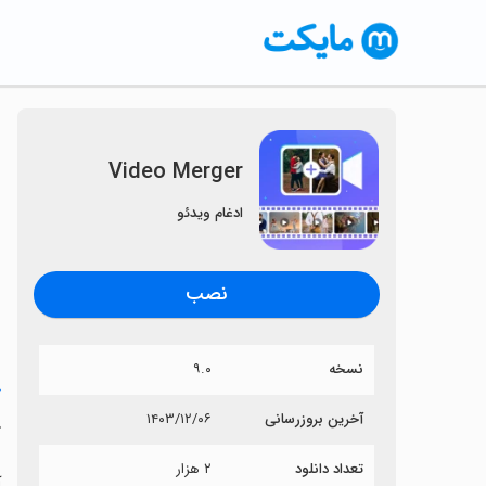
Video Merger
ادغام ویدئو
نصب
نسخه
۹.۰
خ
آخرین بروزرسانی
۱۴۰۳/۱۲/۰۶
r
تعداد دانلود
۲ هزار
آی