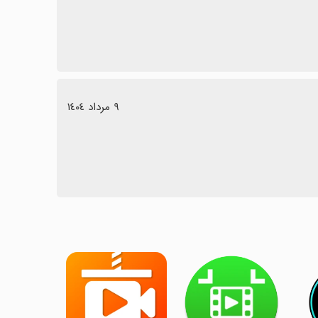
٩ مرداد ١٤٠٤