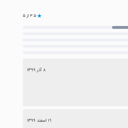
۳.۵ از ۵
٨ آذر ١٣٩٩
١٦ اسفند ١٣٩٩