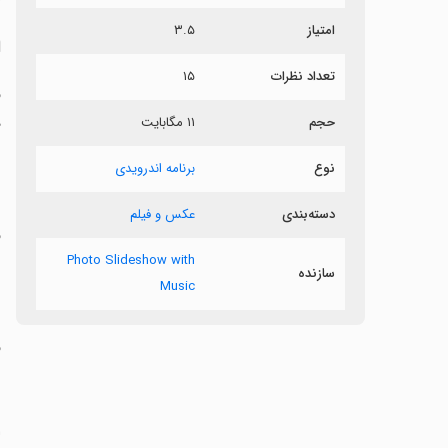
امتیاز
۳.۵
ا
تعداد نظرات
۱۵
ف
د
حجم
۱۱ مگابایت
نوع
برنامه اندرویدی
‏
دسته‌بندی
عکس و فیلم
ف
Photo Slideshow with
سازنده
Music
ف
‏